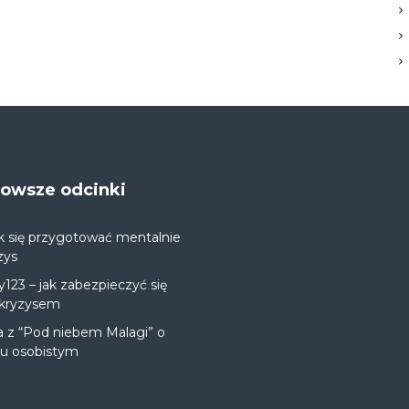
jnowsze odcinki
k się przygotować mentalnie
zys
y123 – jak zabezpieczyć się
 kryzysem
a z “Pod niebem Malagi” o
ju osobistym