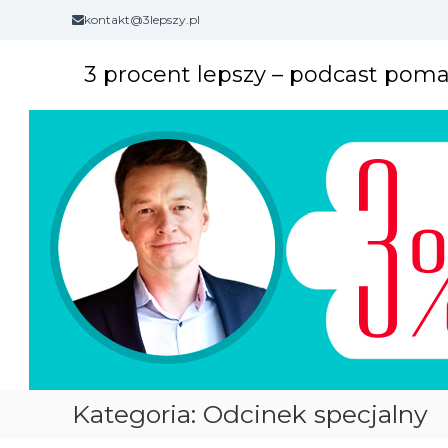
S
kontakt@3lepszy.pl
k
i
3 procent lepszy – podcast pom
p
t
o
c
o
n
t
e
n
t
Kategoria: Odcinek specjalny