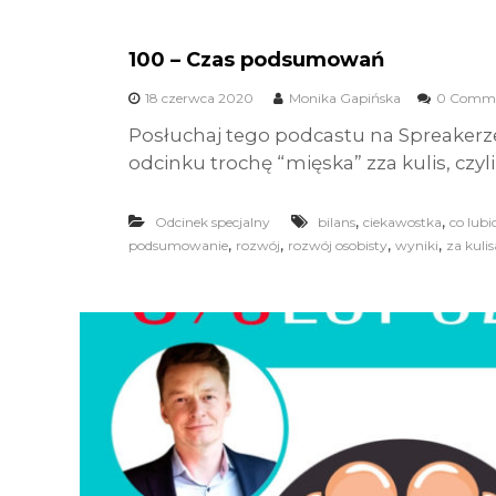
100 – Czas podsumowań
18 czerwca 2020
Monika Gapińska
0 Comm
Posłuchaj tego podcastu na Spreakerz
odcinku trochę “mięska” zza kulis, czyli 
,
,
Odcinek specjalny
bilans
ciekawostka
co lubic
,
,
,
,
podsumowanie
rozwój
rozwój osobisty
wyniki
za kuli