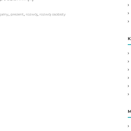
,
,
,
jalny
prezent
rozwój
rozwój osobisty
K
M