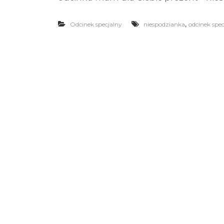
,
Odcinek specjalny
niespodzianka
odcinek spec