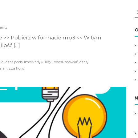
S
e
a
ents
r
O
c
e >> Pobierz w formacie mp3 << W tym
h
ilość […]
f
o
r
,
,
,
,
ie
czas podsumowań
kulisy
podsumowań czas
:
,
sami
zza kulis
N