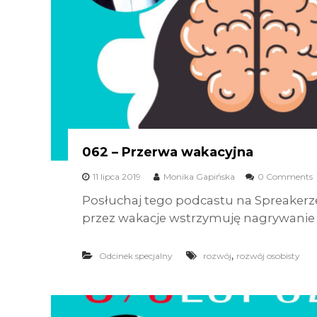
062 – Przerwa wakacyjna
11 lipca 2019
Monika Gapińska
0 Comments
Posłuchaj tego podcastu na Spreakerze
przez wakacje wstrzymuję nagrywanie
,
Odcinek specjalny
rozwój
rozwój osobisty