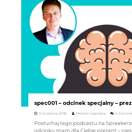
spec001 – odcinek specjalny – pre
11 września 2018
Monika Gapińska
4 Comme
Posłuchaj tego podcastu na Spreakerz
odcinku mam dla Ciebie prezent – nies