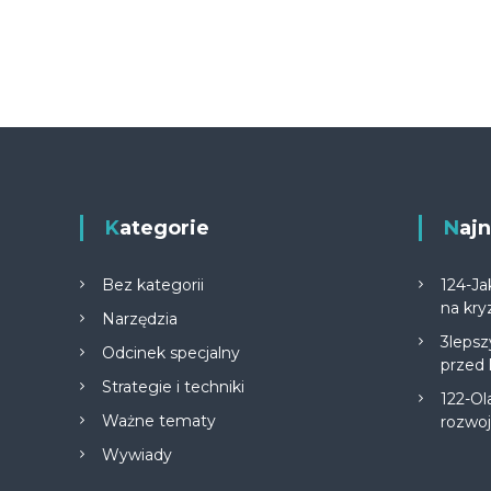
Kategorie
Na
Bez kategorii
124-Ja
na kry
Narzędzia
3lepsz
Odcinek specjalny
przed
Strategie i techniki
122-Ol
Ważne tematy
rozwo
Wywiady