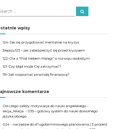
S
e
a
r
c
statnie wpisy
h
124-Jak się przygotować mentalnie na kryzys
3lepszy123 – jak zabezpieczyć się przed kryzysem
122-Ola z “Pod niebem Malagi” o rozwoju osobistym
121-Czy błąd może Cię zatrzymać?
119-Jak rozpoznać piramidę finansową?
ajnowsze komentarze
Od czego zależy motywacja do nauki angielskiego -
akcja_relacja.
-
035 – gotowy system do nauki dowolnego
języka obcego
024 - narzędzie do d?ugoterminowego planowania | 3 procent