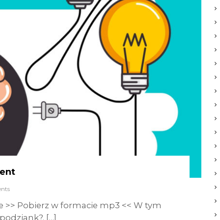
zent
nts
e >> Pobierz w formacie mp3 << W tym
podziank?. […]