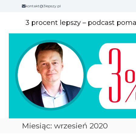
S
kontakt@3lepszy.pl
k
i
3 procent lepszy – podcast pom
p
t
o
c
o
n
t
e
n
t
Miesiąc: wrzesień 2020