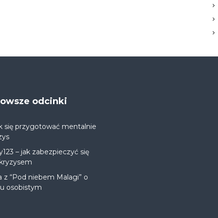
jnowsze odcinki
k się przygotować mentalnie
zys
y123 – jak zabezpieczyć się
 kryzysem
a z “Pod niebem Malagi” o
ju osobistym