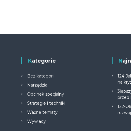
Kategorie
Na
Bez kategorii
124-Ja
na kry
Narzędzia
3lepsz
Odcinek specjalny
przed
Strategie i techniki
122-Ol
Ważne tematy
rozwo
Wywiady