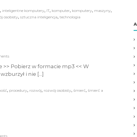
,
,
,
,
,
,
inteligentne komputery
IT
komputer
komputery
maszyny
,
,
j osobisty
sztuczna inteligencja
technologia
A
ents
e >> Pobierz w formacie mp3 << W
zburzył i nie […]
,
,
,
,
,
ność
procedury
rozwój
rozwój osobisty
śmierć
śmierć a
ents