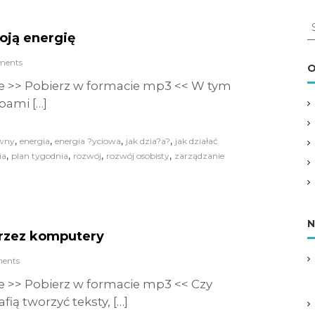
S
oją energię
e
a
ments
r
O
c
e >> Pobierz w formacie mp3 << W tym
h
bami […]
f
o
r
,
,
,
,
ywny
energia
energia ?yciowa
jak dzia?a?
jak działać
:
,
,
,
,
ia
plan tygodnia
rozwój
rozwój osobisty
zarządzanie
N
przez komputery
ents
e >> Pobierz w formacie mp3 << Czy
fią tworzyć teksty, […]