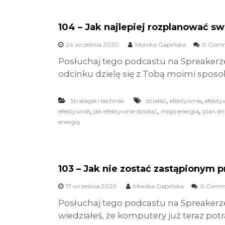
104 – Jak najlepiej rozplanować sw
24 września 2020
Monika Gapińska
0 Com
Posłuchaj tego podcastu na Spreakerz
odcinku dzielę się z Tobą moimi sposo
,
,
Strategie i techniki
działać
efektywnie
efekt
,
,
,
efektywnie
jak efektywnie działać
moja energia
plan dn
energią
103 – Jak nie zostać zastąpionym 
17 września 2020
Monika Gapińska
0 Comm
Posłuchaj tego podcastu na Spreakerz
wiedziałeś, że komputery już teraz potra