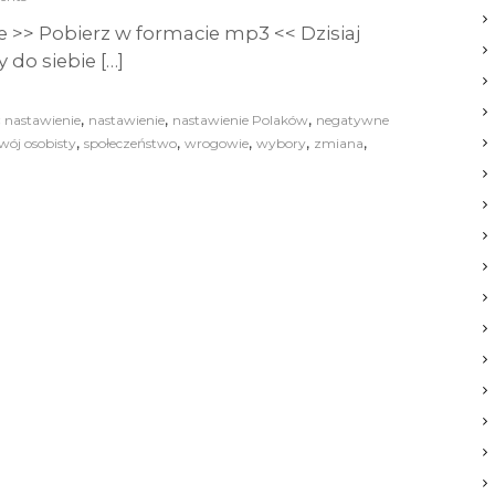
 >> Pobierz w formacie mp3 << Dzisiaj
 do siebie […]
,
,
,
ć nastawienie
nastawienie
nastawienie Polaków
negatywne
,
,
,
,
,
wój osobisty
społeczeństwo
wrogowie
wybory
zmiana