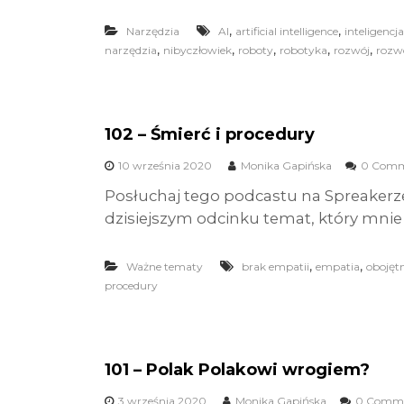
,
,
Narzędzia
AI
artificial intelligence
inteligencja
,
,
,
,
,
narzędzia
nibyczłowiek
roboty
robotyka
rozwój
rozwó
102 – Śmierć i procedury
10 września 2020
Monika Gapińska
0 Comm
Posłuchaj tego podcastu na Spreakerz
dzisiejszym odcinku temat, który mnie w
,
,
Ważne tematy
brak empatii
empatia
obojęt
procedury
101 – Polak Polakowi wrogiem?
3 września 2020
Monika Gapińska
0 Comm