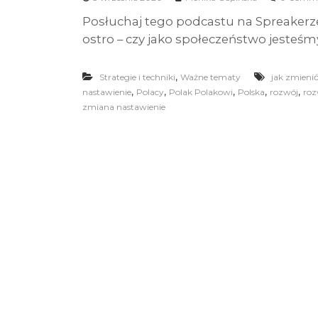
Posłuchaj tego podcastu na Spreakerze
ostro – czy jako społeczeństwo jesteśmy
,
Strategie i techniki
Ważne tematy
jak zmieni
,
,
,
,
,
nastawienie
Polacy
Polak Polakowi
Polska
rozwój
roz
zmiana nastawienie