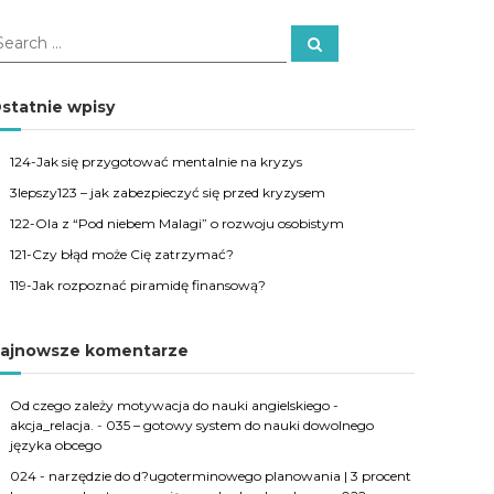
S
e
a
r
c
statnie wpisy
h
124-Jak się przygotować mentalnie na kryzys
3lepszy123 – jak zabezpieczyć się przed kryzysem
122-Ola z “Pod niebem Malagi” o rozwoju osobistym
121-Czy błąd może Cię zatrzymać?
119-Jak rozpoznać piramidę finansową?
ajnowsze komentarze
Od czego zależy motywacja do nauki angielskiego -
akcja_relacja.
-
035 – gotowy system do nauki dowolnego
języka obcego
024 - narzędzie do d?ugoterminowego planowania | 3 procent