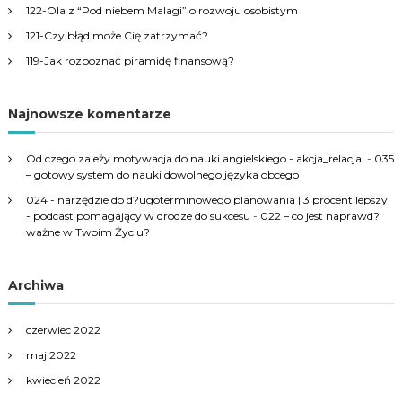
r
122-Ola z “Pod niebem Malagi” o rozwoju osobistym
:
121-Czy błąd może Cię zatrzymać?
119-Jak rozpoznać piramidę finansową?
Najnowsze komentarze
Od czego zależy motywacja do nauki angielskiego - akcja_relacja.
-
035
– gotowy system do nauki dowolnego języka obcego
024 - narzędzie do d?ugoterminowego planowania | 3 procent lepszy
- podcast pomagający w drodze do sukcesu
-
022 – co jest naprawd?
ważne w Twoim Życiu?
Archiwa
czerwiec 2022
maj 2022
kwiecień 2022