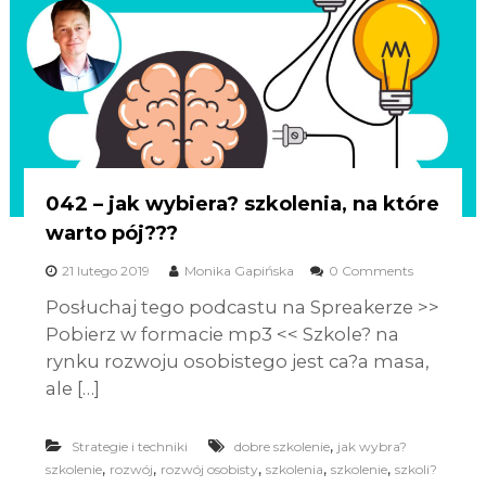
042 – jak wybiera? szkolenia, na które
warto pój???
21 lutego 2019
Monika Gapińska
0 Comments
Posłuchaj tego podcastu na Spreakerze >>
Pobierz w formacie mp3 << Szkole? na
rynku rozwoju osobistego jest ca?a masa,
ale […]
,
Strategie i techniki
dobre szkolenie
jak wybra?
,
,
,
,
,
szkolenie
rozwój
rozwój osobisty
szkolenia
szkolenie
szkoli?