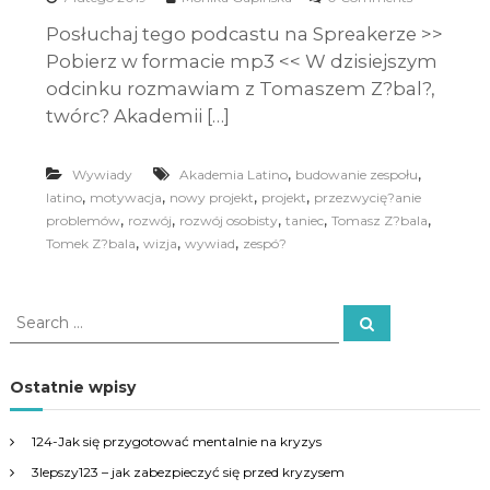
Posłuchaj tego podcastu na Spreakerze >>
Pobierz w formacie mp3 << W dzisiejszym
odcinku rozmawiam z Tomaszem Z?bal?,
twórc? Akademii […]
,
,
Wywiady
Akademia Latino
budowanie zespołu
,
,
,
,
latino
motywacja
nowy projekt
projekt
przezwycię?anie
,
,
,
,
,
problemów
rozwój
rozwój osobisty
taniec
Tomasz Z?bala
,
,
,
Tomek Z?bala
wizja
wywiad
zespó?
S
S
e
e
a
a
r
c
r
Ostatnie wpisy
h
c
h
124-Jak się przygotować mentalnie na kryzys
f
3lepszy123 – jak zabezpieczyć się przed kryzysem
o