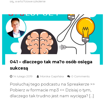
,
się
warto?ciowe szkolenie
041 – dlaczego tak ma?o osób osięga
sukcesą
14 lutego 2019
Monika Gapińska
0 Comments
Posłuchaj tego podcastu na Spreakerze >>
Pobierz w formacie mp3 << Dzisiaj o tym,
dlaczego tak trudno jest nam wycięga? […]