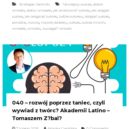
,
Strategie i techniki
?atwiejszy sukces
dobre
,
,
,
wnioski
dobry wniosek
jak analizowa? sukces
jak osiągać
,
,
,
,
sukces
jak osiągnąć sukces
ludzie sukcesu
osiągać sukces
,
,
,
,
,
porażka
rozwój
rozwój osobisty
sukces
sukces innych
,
,
wniosek
wnioski
wycięga? wnioski
040 – rozwój poprzez taniec, czyli
wywiad z twórc? Akademii Latino –
Tomaszem Z?bal?
7 lutego 2019
Monika Gapińska
0 Comments