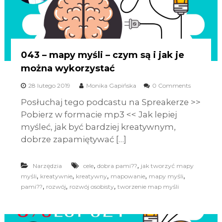
043 – mapy myśli – czym są i jak je
można wykorzystać
28 lutego 2019
Monika Gapińska
0 Comments
Posłuchaj tego podcastu na Spreakerze >>
Pobierz w formacie mp3 << Jak lepiej
myśleć, jak być bardziej kreatywnym,
dobrze zapamiętywać […]
,
,
Narzędzia
cele
dobra pami??
jak tworzyć mapy
,
,
,
,
,
myśli
kreatywnie
kreatywny
mapowanie
mapy myśli
,
,
,
pami??
rozwój
rozwój osobisty
tworzenie map myśli