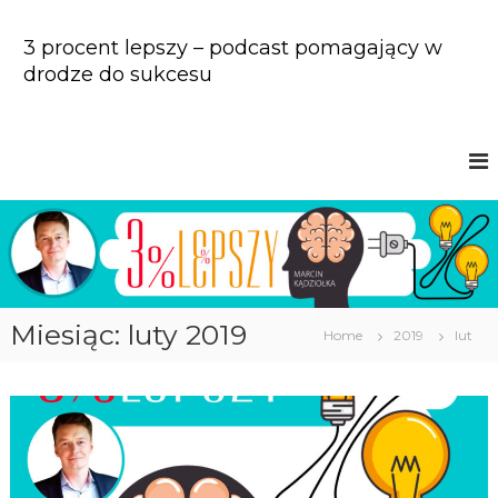
S
k
3 procent lepszy – podcast pomagający w
i
drodze do sukcesu
p
t
o
c
o
n
t
e
n
t
Miesiąc: luty 2019
Home
2019
lut