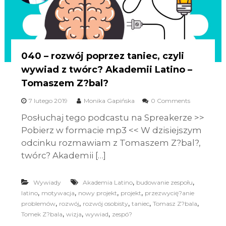
040 – rozwój poprzez taniec, czyli
wywiad z twórc? Akademii Latino –
Tomaszem Z?bal?
7 lutego 2019
Monika Gapińska
0 Comments
Posłuchaj tego podcastu na Spreakerze >>
Pobierz w formacie mp3 << W dzisiejszym
odcinku rozmawiam z Tomaszem Z?bal?,
twórc? Akademii […]
,
,
Wywiady
Akademia Latino
budowanie zespołu
,
,
,
,
latino
motywacja
nowy projekt
projekt
przezwycię?anie
,
,
,
,
,
problemów
rozwój
rozwój osobisty
taniec
Tomasz Z?bala
,
,
,
Tomek Z?bala
wizja
wywiad
zespó?