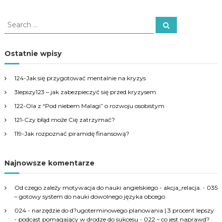
S
S
e
e
a
a
r
c
r
Ostatnie wpisy
h
c
h
124-Jak się przygotować mentalnie na kryzys
f
3lepszy123 – jak zabezpieczyć się przed kryzysem
o
r
122-Ola z “Pod niebem Malagi” o rozwoju osobistym
:
121-Czy błąd może Cię zatrzymać?
119-Jak rozpoznać piramidę finansową?
Najnowsze komentarze
Od czego zależy motywacja do nauki angielskiego - akcja_relacja.
-
035
– gotowy system do nauki dowolnego języka obcego
024 - narzędzie do d?ugoterminowego planowania | 3 procent lepszy
- podcast pomagający w drodze do sukcesu
-
022 – co jest naprawd?