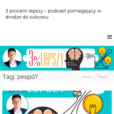
S
k
3 procent lepszy – podcast pomagający w
i
drodze do sukcesu
p
t
o
c
o
n
t
e
n
t
Tag: zespó?
Home
zespó?