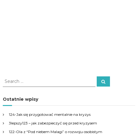
S
S
e
e
a
a
r
c
r
Ostatnie wpisy
h
c
h
124-Jak się przygotować mentalnie na kryzys
f
3lepszy123 – jak zabezpieczyć się przed kryzysem
o
r
122-Ola z “Pod niebem Malagi” o rozwoju osobistym
: