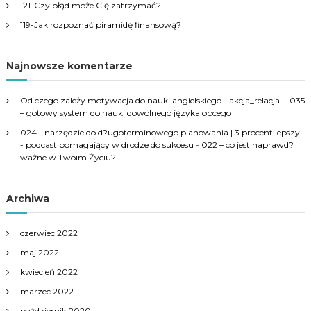
121-Czy błąd może Cię zatrzymać?
119-Jak rozpoznać piramidę finansową?
Najnowsze komentarze
Od czego zależy motywacja do nauki angielskiego - akcja_relacja.
-
035
– gotowy system do nauki dowolnego języka obcego
024 - narzędzie do d?ugoterminowego planowania | 3 procent lepszy
- podcast pomagający w drodze do sukcesu
-
022 – co jest naprawd?
ważne w Twoim Życiu?
Archiwa
czerwiec 2022
maj 2022
kwiecień 2022
marzec 2022
październik 2020