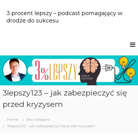
S
k
3 procent lepszy – podcast pomagający w
i
drodze do sukcesu
p
t
o
c
o
n
t
e
n
t
3lepszy123 – jak zabezpieczyć się
przed kryzysem
Home
Bez kategorii
3lepszy123 – jak zabezpieczyć się przed kryzysem