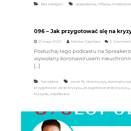
,
,
Bez kategorii
gospodarka
inflacja
inwestowa
096 – Jak przygotować się na kryz
21 maja 2020
Monika Gapińska
0 Comment
Posłuchaj tego podcastu na Spreakerz
wywołany koronawirusem nieuchronnie
[…]
,
,
Narzędzia
covid-19
idzie kryzys
koronakryzys
,
,
przygotować się do kryzysu
przygotowanie do kryzysu
,
kryzysie
współpraca