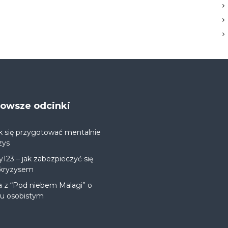
jnowsze odcinki
k się przygotować mentalnie
zys
y123 – jak zabezpieczyć się
 kryzysem
a z “Pod niebem Malagi” o
ju osobistym