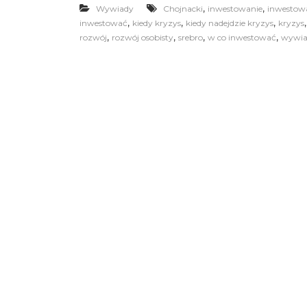
,
,
Wywiady
Chojnacki
inwestowanie
inwestowa
,
,
,
inwestować
kiedy kryzys
kiedy nadejdzie kryzys
kryzys
,
,
,
,
rozwój
rozwój osobisty
srebro
w co inwestować
wywia