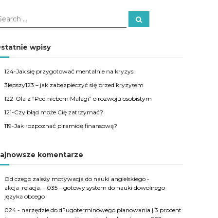
S
e
a
r
c
statnie wpisy
h
124-Jak się przygotować mentalnie na kryzys
3lepszy123 – jak zabezpieczyć się przed kryzysem
122-Ola z “Pod niebem Malagi” o rozwoju osobistym
121-Czy błąd może Cię zatrzymać?
119-Jak rozpoznać piramidę finansową?
ajnowsze komentarze
Od czego zależy motywacja do nauki angielskiego -
akcja_relacja.
-
035 – gotowy system do nauki dowolnego
języka obcego
024 - narzędzie do d?ugoterminowego planowania | 3 procent