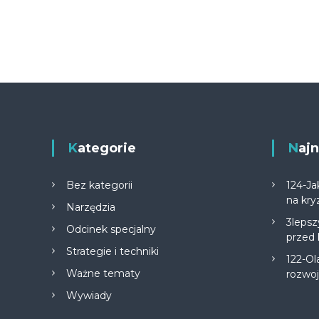
Kategorie
Na
Bez kategorii
124-Ja
na kry
Narzędzia
3lepsz
Odcinek specjalny
przed
Strategie i techniki
122-Ol
Ważne tematy
rozwo
Wywiady