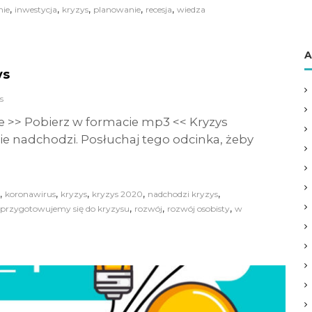
,
,
,
,
,
nie
inwestycja
kryzys
planowanie
recesja
wiedza
A
ys
s
e >> Pobierz w formacie mp3 << Kryzys
 nadchodzi. Posłuchaj tego odcinka, żeby
,
,
,
,
,
koronawirus
kryzys
kryzys 2020
nadchodzi kryzys
,
,
,
przygotowujemy się do kryzysu
rozwój
rozwój osobisty
w