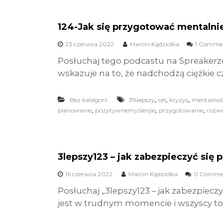
124-Jak się przygotować mentalnie
23 czerwca 2022
Marcin Kądziołka
1 Comme
Posłuchaj tego podcastu na Spreakerz
wskazuje na to, że nadchodzą ciężkie cz
,
,
,
Bez kategorii
3%lepszy
cel
kryzys
mentalnoś
,
,
,
planowanie
pozytywnemyślenjie
przygotowanie
rozwó
3lepszy123 – jak zabezpieczyć się
16 czerwca 2022
Marcin Kądziołka
0 Comme
Posłuchaj „3lepszy123 – jak zabezpiecz
jest w trudnym momencie i wszyscy to 