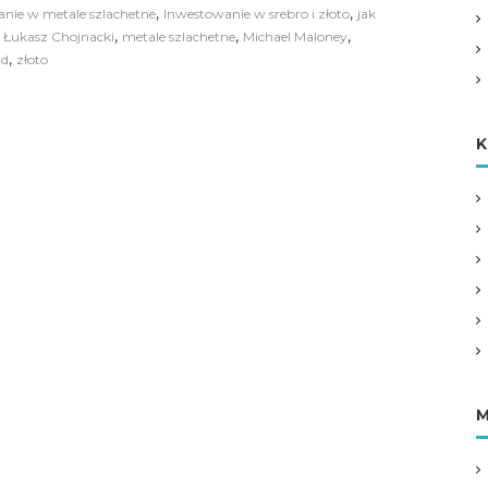
,
,
nie w metale szlachetne
Inwestowanie w srebro i złoto
jak
,
,
,
,
Łukasz Chojnacki
metale szlachetne
Michael Maloney
,
d
złoto
K
M