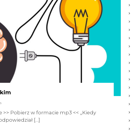
ckim
s
e >> Pobierz w formacie mp3 << „Kiedy
 odpowiedział […]