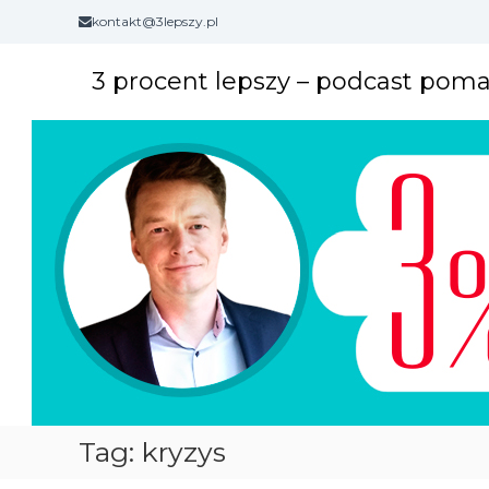
S
kontakt@3lepszy.pl
k
i
3 procent lepszy – podcast pom
p
t
o
c
o
n
t
e
n
t
Tag: kryzys