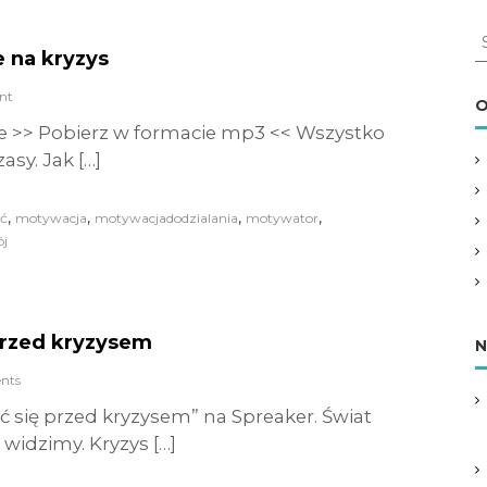
S
 na kryzys
e
a
nt
r
O
c
e >> Pobierz w formacie mp3 << Wszystko
h
asy. Jak […]
f
o
r
,
,
,
,
ć
motywacja
motywacjadodzialania
motywator
:
j
 przed kryzysem
N
nts
yć się przed kryzysem” na Spreaker. Świat
widzimy. Kryzys […]