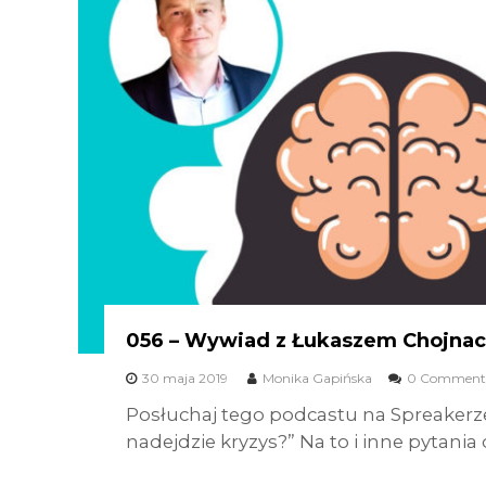
056 – Wywiad z Łukaszem Chojna
30 maja 2019
Monika Gapińska
0 Comment
Posłuchaj tego podcastu na Spreakerz
nadejdzie kryzys?” Na to i inne pytania