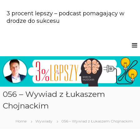
S
k
3 procent lepszy – podcast pomagający w
i
drodze do sukcesu
p
t
o
c
o
n
t
e
n
t
056 – Wywiad z Łukaszem
Chojnackim
Home
Wywiady
056 – Wywiad z Łukaszem Chojnackim