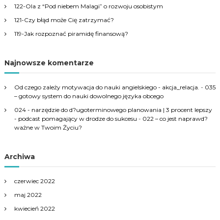
r
122-Ola z “Pod niebem Malagi” o rozwoju osobistym
:
121-Czy błąd może Cię zatrzymać?
119-Jak rozpoznać piramidę finansową?
Najnowsze komentarze
Od czego zależy motywacja do nauki angielskiego - akcja_relacja.
-
035
– gotowy system do nauki dowolnego języka obcego
024 - narzędzie do d?ugoterminowego planowania | 3 procent lepszy
- podcast pomagający w drodze do sukcesu
-
022 – co jest naprawd?
ważne w Twoim Życiu?
Archiwa
czerwiec 2022
maj 2022
kwiecień 2022