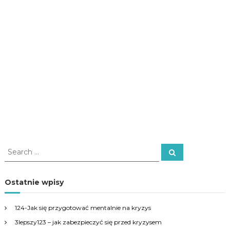
S
S
e
e
a
a
r
c
r
Ostatnie wpisy
h
c
h
124-Jak się przygotować mentalnie na kryzys
f
3lepszy123 – jak zabezpieczyć się przed kryzysem
o