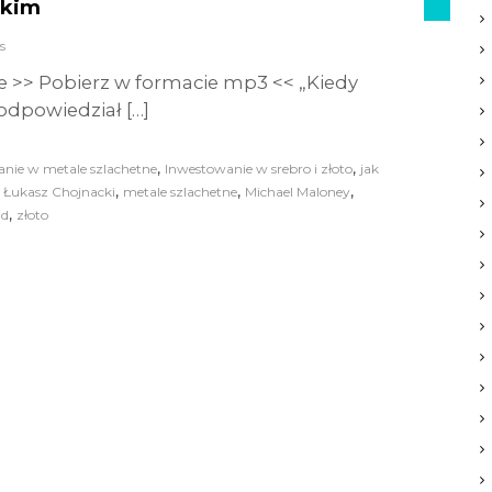
ckim
s
e >> Pobierz w formacie mp3 << „Kiedy
 odpowiedział […]
,
,
nie w metale szlachetne
Inwestowanie w srebro i złoto
jak
,
,
,
,
Łukasz Chojnacki
metale szlachetne
Michael Maloney
,
d
złoto