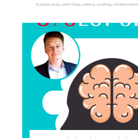
,
,
,
,
kryptowaluty
pieni?dze
wiedza
zarabiaj
zarabianieonl