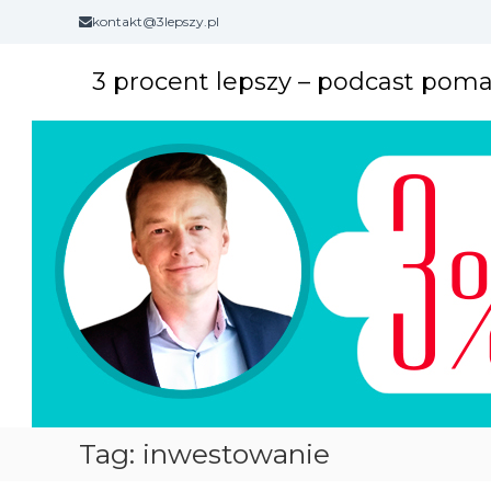
S
kontakt@3lepszy.pl
k
i
3 procent lepszy – podcast pom
p
t
o
c
o
n
t
e
n
t
Tag: inwestowanie