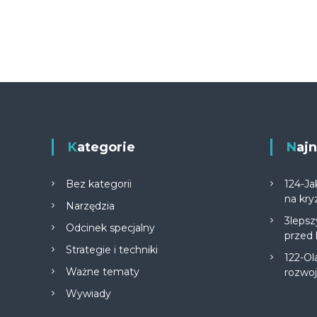
Kategorie
Na
Bez kategorii
124-Ja
na kry
Narzędzia
3lepsz
Odcinek specjalny
przed
Strategie i techniki
122-Ol
Ważne tematy
rozwo
Wywiady