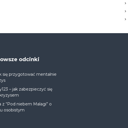
jnowsze odcinki
k się przygotować mentalnie
zys
y123 – jak zabezpieczyć się
 kryzysem
a z “Pod niebem Malagi” o
ju osobistym