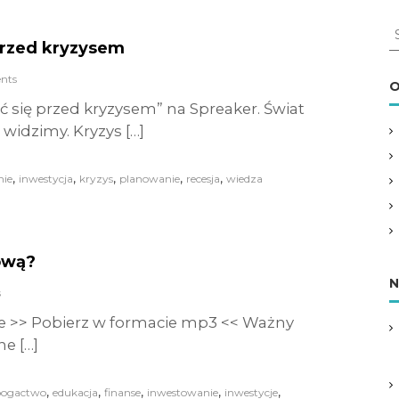
S
 przed kryzysem
e
a
nts
r
O
c
yć się przed kryzysem” na Spreaker. Świat
h
widzimy. Kryzys […]
f
o
r
,
,
,
,
,
nie
inwestycja
kryzys
planowanie
recesja
wiedza
:
ową?
N
s
e >> Pobierz w formacie mp3 << Ważny
ne […]
,
,
,
,
,
ogactwo
edukacja
finanse
inwestowanie
inwestycje