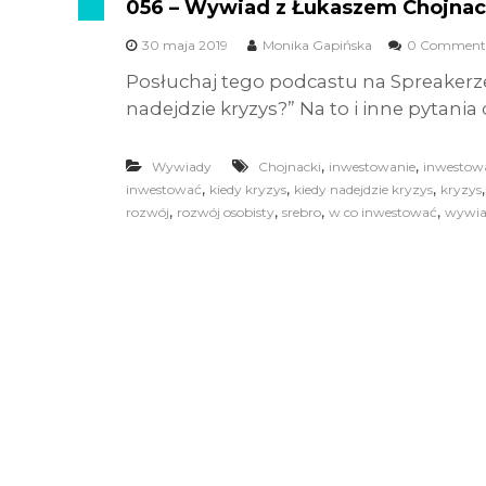
056 – Wywiad z Łukaszem Chojna
30 maja 2019
Monika Gapińska
0 Comment
Posłuchaj tego podcastu na Spreakerz
nadejdzie kryzys?” Na to i inne pytania
,
,
Wywiady
Chojnacki
inwestowanie
inwestowa
,
,
,
inwestować
kiedy kryzys
kiedy nadejdzie kryzys
kryzys
,
,
,
,
rozwój
rozwój osobisty
srebro
w co inwestować
wywia