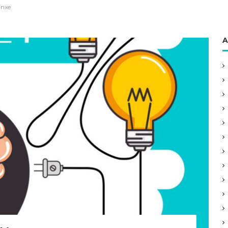
inxe
A