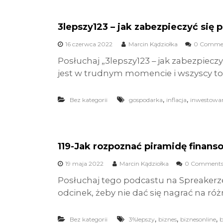
3lepszy123 – jak zabezpieczyć się
16 czerwca 2022
Marcin Kądziołka
0 Comme
Posłuchaj „3lepszy123 – jak zabezpiecz
jest w trudnym momencie i wszyscy to 
,
,
Bez kategorii
gospodarka
inflacja
inwestowa
119-Jak rozpoznać piramidę finans
19 maja 2022
Marcin Kądziołka
0 Comment
Posłuchaj tego podcastu na Spreakerz
odcinek, żeby nie dać się nagrać na róż
,
,
,
Bez kategorii
3%lepszy
biznes
biznesonline
b