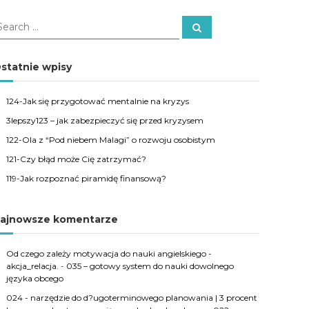
S
e
a
r
c
statnie wpisy
h
124-Jak się przygotować mentalnie na kryzys
3lepszy123 – jak zabezpieczyć się przed kryzysem
122-Ola z “Pod niebem Malagi” o rozwoju osobistym
121-Czy błąd może Cię zatrzymać?
119-Jak rozpoznać piramidę finansową?
ajnowsze komentarze
Od czego zależy motywacja do nauki angielskiego -
akcja_relacja.
-
035 – gotowy system do nauki dowolnego
języka obcego
024 - narzędzie do d?ugoterminowego planowania | 3 procent