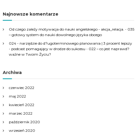
j
Najnowsze komentarze
a
Od czego zależy motywacja do nauki angielskiego - akcja_relacja.
-
035
p
– gotowy system do nauki dowolnego języka obcego
024 - narzędzie do d?ugoterminowego planowania | 3 procent lepszy
o
- podcast pomagający w drodze do sukcesu
-
022 – co jest naprawd?
ważne w Twoim Życiu?
w
Archiwa
p
czerwiec 2022
i
maj 2022
s
kwiecień 2022
marzec 2022
a
październik 2020
wrzesień 2020
c