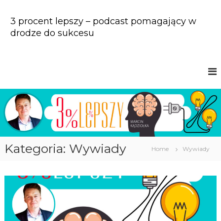
S
k
3 procent lepszy – podcast pomagający w
i
drodze do sukcesu
p
t
o
c
o
n
t
e
n
t
Kategoria: Wywiady
Home
Wywiady