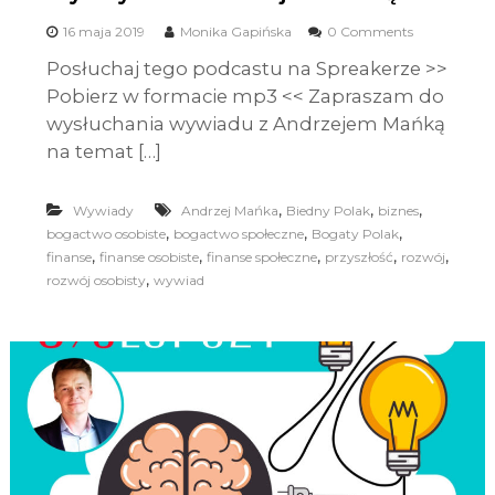
16 maja 2019
Monika Gapińska
0 Comments
Posłuchaj tego podcastu na Spreakerze >>
Pobierz w formacie mp3 << Zapraszam do
wysłuchania wywiadu z Andrzejem Mańką
na temat […]
,
,
,
Wywiady
Andrzej Mańka
Biedny Polak
biznes
,
,
,
bogactwo osobiste
bogactwo społeczne
Bogaty Polak
,
,
,
,
,
finanse
finanse osobiste
finanse społeczne
przyszłość
rozwój
,
rozwój osobisty
wywiad