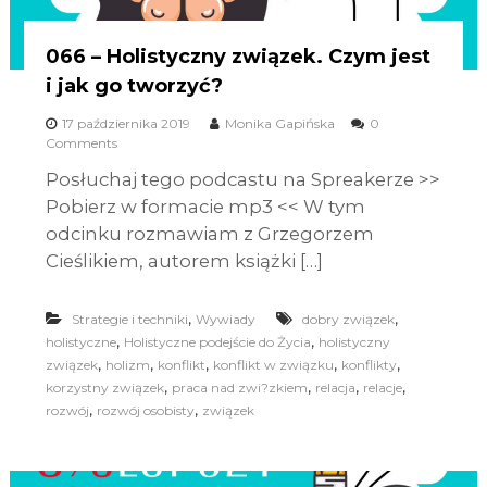
066 – Holistyczny związek. Czym jest
i jak go tworzyć?
17 października 2019
Monika Gapińska
0
Comments
Posłuchaj tego podcastu na Spreakerze >>
Pobierz w formacie mp3 << W tym
odcinku rozmawiam z Grzegorzem
Cieślikiem, autorem książki […]
,
,
Strategie i techniki
Wywiady
dobry związek
,
,
holistyczne
Holistyczne podejście do Życia
holistyczny
,
,
,
,
,
związek
holizm
konflikt
konflikt w związku
konflikty
,
,
,
,
korzystny związek
praca nad zwi?zkiem
relacja
relacje
,
,
rozwój
rozwój osobisty
związek