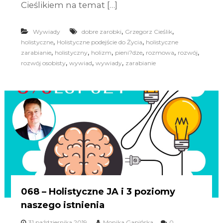
Cieślikiem na temat […]
,
,
Wywiady
dobre zarobki
Grzegorz Cieślik
,
,
holistyczne
Holistyczne podejście do Życia
holistyczne
,
,
,
,
,
,
zarabianie
holistyczny
holizm
pieni?dze
rozmowa
rozwój
,
,
,
rozwój osobisty
wywiad
wywiady
zarabianie
068 – Holistyczne JA i 3 poziomy
naszego istnienia
31 października 2019
Monika Gapińska
0