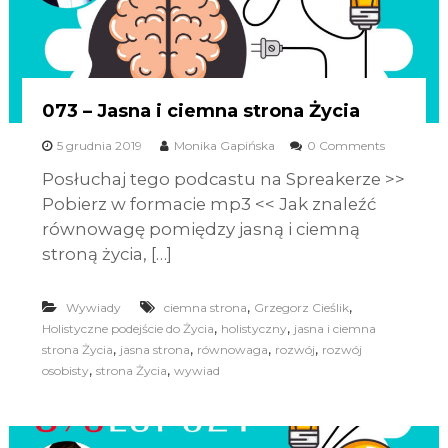
073 – Jasna i ciemna strona Życia
5 grudnia 2019
Monika Gapińska
0 Comments
Posłuchaj tego podcastu na Spreakerze >>
Pobierz w formacie mp3 << Jak znaleźć
równowagę pomiędzy jasną i ciemną
stroną życia, […]
,
,
Wywiady
ciemna strona
Grzegorz Cieślik
,
,
Holistyczne podejście do Życia
holistyczny
jasna i ciemna
,
,
,
,
strona Życia
jasna strona
równowaga
rozwój
rozwój
,
,
osobisty
strona Życia
wywiad