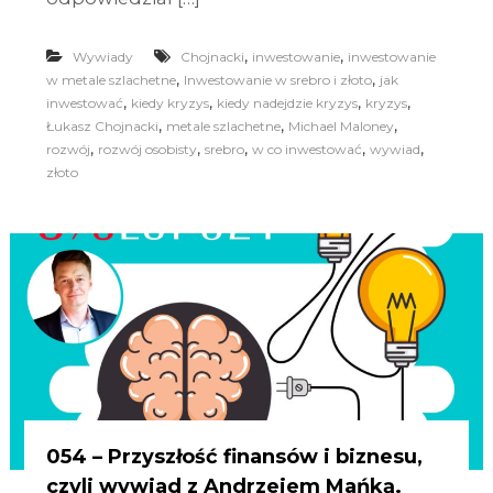
,
,
Wywiady
Chojnacki
inwestowanie
inwestowanie
,
,
w metale szlachetne
Inwestowanie w srebro i złoto
jak
,
,
,
,
inwestować
kiedy kryzys
kiedy nadejdzie kryzys
kryzys
,
,
,
Łukasz Chojnacki
metale szlachetne
Michael Maloney
,
,
,
,
,
rozwój
rozwój osobisty
srebro
w co inwestować
wywiad
złoto
054 – Przyszłość finansów i biznesu,
czyli wywiad z Andrzejem Mańką.