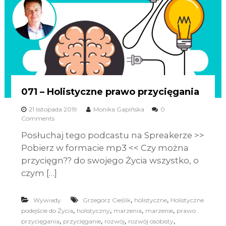
071 – Holistyczne prawo przycięgania
21 listopada 2019
Monika Gapińska
0
Comments
Posłuchaj tego podcastu na Spreakerze >>
Pobierz w formacie mp3 << Czy można
przycięgn?? do swojego Życia wszystko, o
czym […]
,
,
Wywiady
Grzegorz Cieślik
holistyczne
Holistyczne
,
,
,
,
podejście do Życia
holistyczny
marzenia
marzenie
prawo
,
,
,
,
przycięgania
przycięganie
rozwój
rozwój osobisty