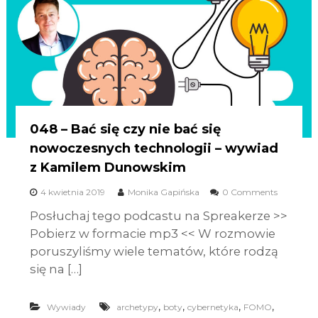
048 – Bać się czy nie bać się
nowoczesnych technologii – wywiad
z Kamilem Dunowskim
4 kwietnia 2019
Monika Gapińska
0 Comments
Posłuchaj tego podcastu na Spreakerze >>
Pobierz w formacie mp3 << W rozmowie
poruszyliśmy wiele tematów, które rodzą
się na […]
,
,
,
,
Wywiady
archetypy
boty
cybernetyka
FOMO