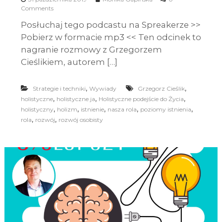
Comments
Posłuchaj tego podcastu na Spreakerze >>
Pobierz w formacie mp3 << Ten odcinek to
nagranie rozmowy z Grzegorzem
Cieślikiem, autorem […]
,
,
Strategie i techniki
Wywiady
Grzegorz Cieślik
,
,
,
holistyczne
holistyczne ja
Holistyczne podejście do Życia
,
,
,
,
,
holistyczny
holizm
istnienie
nasza rola
poziomy istnienia
,
,
rola
rozwój
rozwój osobisty