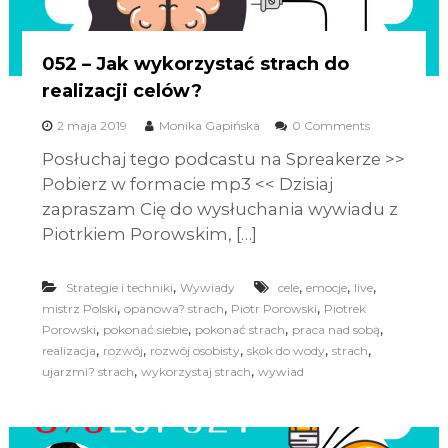
052 – Jak wykorzystać strach do
realizacji celów?
2 maja 2019
Monika Gapińska
0 Comments
Posłuchaj tego podcastu na Spreakerze >>
Pobierz w formacie mp3 << Dzisiaj
zapraszam Cię do wysłuchania wywiadu z
Piotrkiem Porowskim, […]
,
,
,
,
Strategie i techniki
Wywiady
cele
emocje
live
,
,
,
mistrz Polski
opanowa? strach
Piotr Porowski
Piotrek
,
,
,
,
Porowski
pokonać siebie
pokonać strach
praca nad sobą
,
,
,
,
,
realizacja
rozwój
rozwój osobisty
skok do wody
strach
,
,
ujarzmi? strach
wykorzystaj strach
wywiad