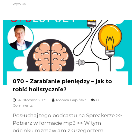
wywiad
070 – Zarabianie pieniędzy – jak to
robić holistycznie?
14 listopada 2019
Monika Gapińska
0
Comments
Posłuchaj tego podcastu na Spreakerze >>
Pobierz w formacie mp3 << W tym
odcinku rozmawiam z Grzegorzem