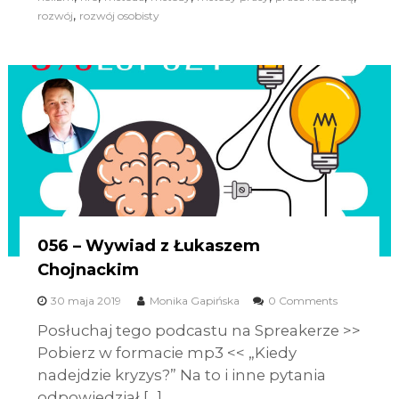
,
rozwój
rozwój osobisty
056 – Wywiad z Łukaszem
Chojnackim
30 maja 2019
Monika Gapińska
0 Comments
Posłuchaj tego podcastu na Spreakerze >>
Pobierz w formacie mp3 << „Kiedy
nadejdzie kryzys?” Na to i inne pytania
odpowiedział […]