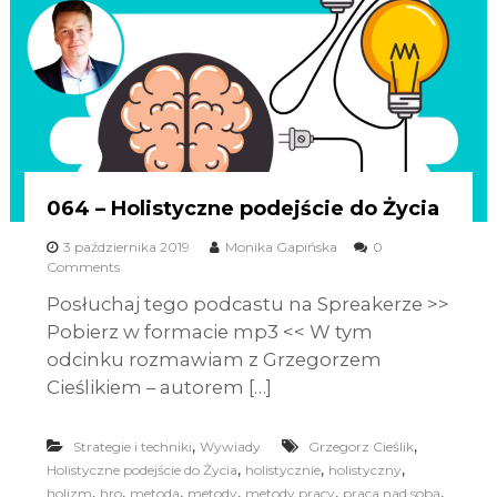
064 – Holistyczne podejście do Życia
3 października 2019
Monika Gapińska
0
Comments
Posłuchaj tego podcastu na Spreakerze >>
Pobierz w formacie mp3 << W tym
odcinku rozmawiam z Grzegorzem
Cieślikiem – autorem […]
,
,
Strategie i techniki
Wywiady
Grzegorz Cieślik
,
,
,
Holistyczne podejście do Życia
holistycznie
holistyczny
,
,
,
,
,
,
holizm
hro
metoda
metody
metody pracy
praca nad sobą