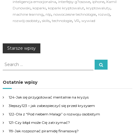
,
,
,
inteligencja emocjonalna
interfejsy g?osowe
iphone
Kamil
,
,
,
,
Dunowski
koparki
koparki kryptowalut
kryptowaluty
,
,
,
,
machine learning
nlp
nowoczesne technologie
rozwój
,
,
,
,
rozwój osobisty
skills
technologie
VR
wywiad
N
Starsze wpisy
a
S
S
e
e
a
w
a
r
c
r
Ostatnie wpisy
h
c
i
h
124-Jak się przygotować mentalnie na kryzys
f
g
3lepszy123 – jak zabezpieczyć się przed kryzysem
o
r
122-Ola z “Pod niebem Malagi” o rozwoju osobistym
a
:
121-Czy błąd może Cię zatrzymać?
c
119-Jak rozpoznać piramidę finansową?