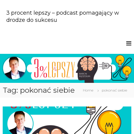
S
k
3 procent lepszy – podcast pomagający w
i
drodze do sukcesu
p
t
o
c
o
n
t
e
n
t
Tag: pokonać siebie
Home
pokonać siebie