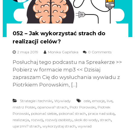
052 – Jak wykorzystać strach do
realizacji celów?
2 maja 2019
Monika Gapińska
0 Comments
Posłuchaj tego podcastu na Spreakerze >>
Pobierz w formacie mp3 << Dzisiaj
zapraszam Cię do wysłuchania wywiadu z
Piotrkiem Porowskim, […]
,
,
,
,
Strategie i techniki
Wywiady
cele
emocje
live
,
,
,
mistrz Polski
opanowa? strach
Piotr Porowski
Piotrek
,
,
,
,
Porowski
pokonać siebie
pokonać strach
praca nad sobą
,
,
,
,
,
realizacja
rozwój
rozwój osobisty
skok do wody
strach
,
,
ujarzmi? strach
wykorzystaj strach
wywiad