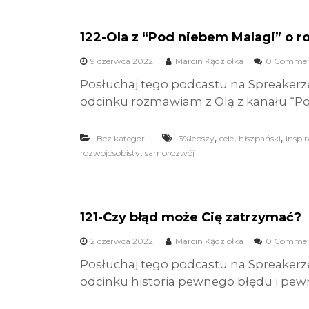
122-Ola z “Pod niebem Malagi” o 
9 czerwca 2022
Marcin Kądziołka
0 Commen
Posłuchaj tego podcastu na Spreakerz
odcinku rozmawiam z Olą z kanału “Po
,
,
,
Bez kategorii
3%lepszy
cele
hiszpański
inspir
,
rozwojosobisty
samorozwój
121-Czy błąd może Cię zatrzymać?
2 czerwca 2022
Marcin Kądziołka
0 Commen
Posłuchaj tego podcastu na Spreakerz
odcinku historia pewnego błędu i pew