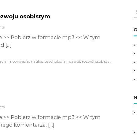
S
rozwoju osobistym
e
a
ts
r
O
c
e >> Pobierz w formacie mp3 << W tym
h
d […]
f
o
r
,
,
,
,
,
,
acja
motywacja
nauka
psychologia
rozwój
rozwój osobisty
:
N
ts
e >> Pobierz w formacie mp3 << W tym
nego komentarza. […]