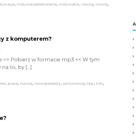
,
,
,
,
,
tywacja
motywacjadodzialania
motywator
rowzoj
rozwój
A
acy z komputerem?
s
e >> Pobierz w formacie mp3 << W tym
a to, by […]
,
,
,
,
,
,
,
ter
praca
rozwój
rozwojosobisty
samorozwój
tipy
triki
e?