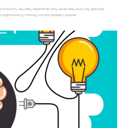
,
,
,
,
,
,
,
otowanym
cel
cele
dążenie do celu
duże cele
duży cel
gotowe
,
,
,
rzygotowany
rozwój
rozwój osobisty
sukces