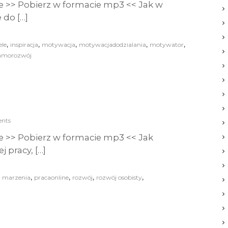
e >> Pobierz w formacie mp3 << Jak w
 do […]
,
,
,
,
,
ele
inspiracja
motywacja
motywacjadodzialania
motywator
amorozwój
nts
e >> Pobierz w formacie mp3 << Jak
j pracy, […]
,
,
,
,
,
marzenia
pracaonline
rozwój
rozwój osobisty