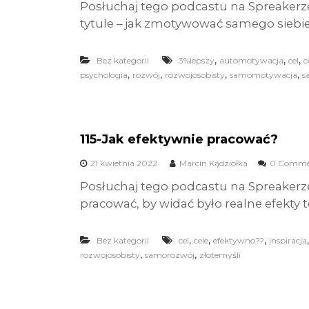
Posłuchaj tego podcastu na Spreakerz
tytule – jak zmotywować samego siebie
,
,
,
Bez kategorii
3%lepszy
automotywacja
cel
c
,
,
,
,
psychologia
rozwój
rozwojosobisty
samomotywacja
s
115-Jak efektywnie pracować?
21 kwietnia 2022
Marcin Kądziołka
0 Comme
Posłuchaj tego podcastu na Spreakerz
pracować, by widać było realne efekty te
,
,
,
Bez kategorii
cel
cele
efektywno??
inspiracja
,
,
rozwojosobisty
samorozwój
złotemyśli