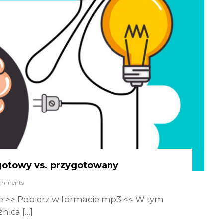
i gotowy vs. przygotowany
omments
e >> Pobierz w formacie mp3 << W tym
nica […]