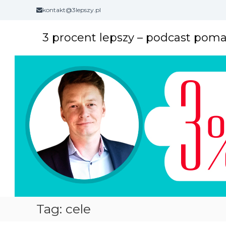
S
kontakt@3lepszy.pl
k
i
3 procent lepszy – podcast pom
p
t
o
c
o
n
t
e
n
t
Tag: cele