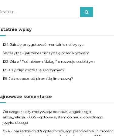
S
e
a
r
c
statnie wpisy
h
124-Jak się przygotować mentalnie na kryzys
3lepszy123 – jak zabezpieczyć się przed kryzysem
122-Ola z “Pod niebem Malagi” o rozwoju osobistym
121-Czy błąd może Cię zatrzymać?
119-Jak rozpoznać piramidę finansową?
ajnowsze komentarze
Od czego zależy motywacja do nauki angielskiego -
akcja_relacja.
-
035 – gotowy system do nauki dowolnego
języka obcego
024 - narzędzie do d?ugoterminowego planowania | 3 procent