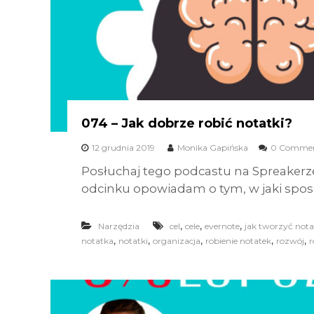
074 – Jak dobrze robić notatki?
12 grudnia 2019
Monika Gapińska
0 Commen
Posłuchaj tego podcastu na Spreakerz
odcinku opowiadam o tym, w jaki spos
,
,
,
Narzędzia
cel
cele
evernote
jak tworzyć nota
,
,
,
,
,
notatka
notatki
organizacja
robienie notatek
rozwój
r