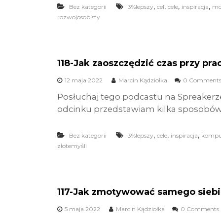
,
,
,
,
Bez kategorii
3%lepszy
cel
cele
inspiracja
mo
rozwojosobisty
118-Jak zaoszczędzić czas przy pr
12 maja 2022
Marcin Kądziołka
0 Comment
Posłuchaj tego podcastu na Spreakerz
odcinku przedstawiam kilka sposobów n
,
,
,
Bez kategorii
3%lepszy
cele
inspiracja
kompu
złotemyśli
117-Jak zmotywować samego siebi
5 maja 2022
Marcin Kądziołka
0 Comments