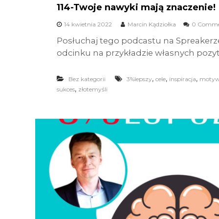
114-Twoje nawyki mają znaczenie!
14 kwietnia 2022
Marcin Kądziołka
0 Comme
Posłuchaj tego podcastu na Spreakerz
odcinku na przykładzie własnych pozy
,
,
,
Bez kategorii
3%lepszy
cele
inspiracja
motyw
,
sukces
złotemyśli