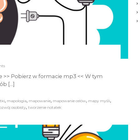
ts
e >> Pobierz w formacie mp3 << W tym
ób […]
,
,
,
,
,
tki
mapologia
mapowanie
mapowanie celów
mapy myśli
,
ozwój osobisty
tworzenie notatek