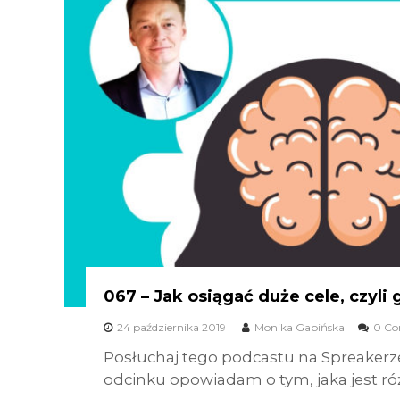
067 – Jak osiągać duże cele, czyl
24 października 2019
Monika Gapińska
0 C
Posłuchaj tego podcastu na Spreakerz
odcinku opowiadam o tym, jaka jest róż