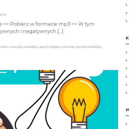
nts
e >> Pobierz w formacie mp3 << W tym
tywnych i negatywnych […]
K
,
,
,
,
,
,
ator
nawyki
osobisty
psychologia
rozwój
rozwój osobisty
M