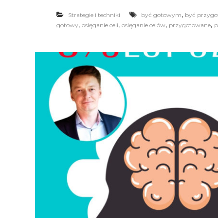
,
Strategie i techniki
być gotowym
być przyg
,
,
,
,
gotowy
osięganie celi
osięganie celów
przygotowane
p