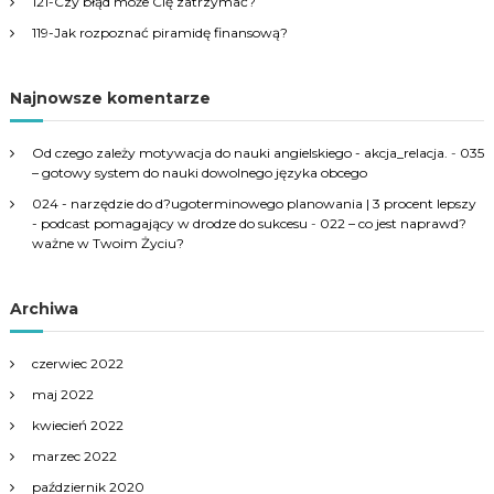
121-Czy błąd może Cię zatrzymać?
119-Jak rozpoznać piramidę finansową?
Najnowsze komentarze
Od czego zależy motywacja do nauki angielskiego - akcja_relacja.
-
035
– gotowy system do nauki dowolnego języka obcego
024 - narzędzie do d?ugoterminowego planowania | 3 procent lepszy
- podcast pomagający w drodze do sukcesu
-
022 – co jest naprawd?
ważne w Twoim Życiu?
Archiwa
czerwiec 2022
maj 2022
kwiecień 2022
marzec 2022
październik 2020