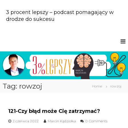
S
k
3 procent lepszy – podcast pomagający w
i
drodze do sukcesu
p
t
o
c
o
n
t
e
n
t
Tag: rowzoj
Home
rowzoj
121-Czy błąd może Cię zatrzymać?
2 czerwca 2022
Marcin Kądziołka
0 Comments