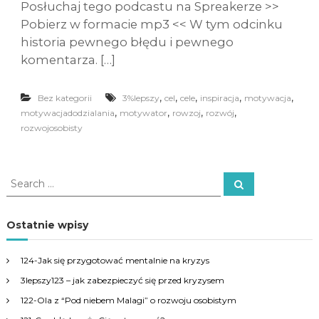
Posłuchaj tego podcastu na Spreakerze >>
Pobierz w formacie mp3 << W tym odcinku
historia pewnego błędu i pewnego
komentarza. […]
,
,
,
,
,
Bez kategorii
3%lepszy
cel
cele
inspiracja
motywacja
,
,
,
,
motywacjadodzialania
motywator
rowzoj
rozwój
rozwojosobisty
S
S
e
e
a
a
r
c
r
Ostatnie wpisy
h
c
h
124-Jak się przygotować mentalnie na kryzys
f
3lepszy123 – jak zabezpieczyć się przed kryzysem
o
r
122-Ola z “Pod niebem Malagi” o rozwoju osobistym
: