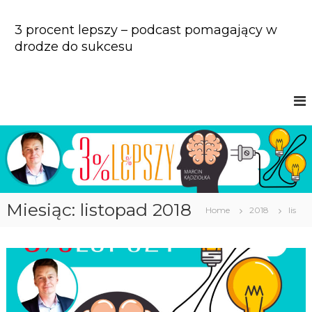
S
k
3 procent lepszy – podcast pomagający w
i
drodze do sukcesu
p
t
o
c
o
n
t
e
n
t
Miesiąc: listopad 2018
Home
2018
lis