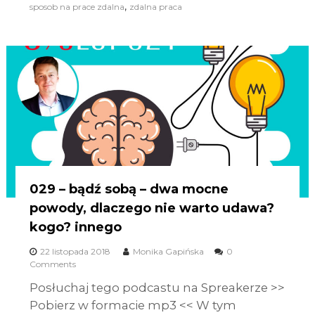
,
sposob na prace zdalna
zdalna praca
029 – bądź sobą – dwa mocne
powody, dlaczego nie warto udawa?
kogo? innego
22 listopada 2018
Monika Gapińska
0
Comments
Posłuchaj tego podcastu na Spreakerze >>
Pobierz w formacie mp3 << W tym