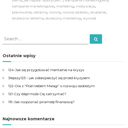
oferta
jak napisa? dobrą ofert?
kampania marketingowa
,
,
,
kampanie marketingowe
marketing
motywacja
,
,
,
,
,
planowanie
reklama
rozwój
rozwój osobisty
skupienie
,
,
skuteczna reklama
skuteczny marketing
wywiad
S
S
e
e
a
a
r
c
r
Ostatnie wpisy
h
c
h
124-Jak się przygotować mentalnie na kryzys
f
3lepszy123 – jak zabezpieczyć się przed kryzysem
o
r
122-Ola z “Pod niebem Malagi” o rozwoju osobistym
:
121-Czy błąd może Cię zatrzymać?
119-Jak rozpoznać piramidę finansową?
Najnowsze komentarze