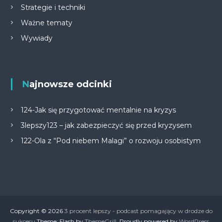
Strategie i techniki
Ważne tematy
Wywiady
Najnowsze odcinki
124-Jak się przygotować mentalnie na kryzys
3lepszy123 – jak zabezpieczyć się przed kryzysem
122-Ola z “Pod niebem Malagi” o rozwoju osobistym
Copyright © 2026
3 procent lepszy - podcast pomagający w drodze do
sukcesu
Theme: Flash by
ThemeGrill
. Proudly powered by
WordPress