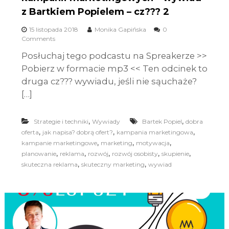
z Bartkiem Popielem – cz??? 2
15 listopada 2018
Monika Gapińska
0
Comments
Posłuchaj tego podcastu na Spreakerze >>
Pobierz w formacie mp3 << Ten odcinek to
druga cz??? wywiadu, jeśli nie sąuchaże?
[…]
,
,
Strategie i techniki
Wywiady
Bartek Popiel
dobra
,
,
,
oferta
jak napisa? dobrą ofert?
kampania marketingowa
,
,
,
kampanie marketingowe
marketing
motywacja
,
,
,
,
,
planowanie
reklama
rozwój
rozwój osobisty
skupienie
,
,
skuteczna reklama
skuteczny marketing
wywiad