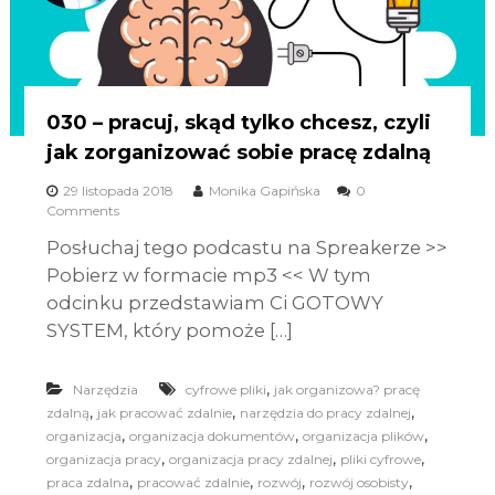
030 – pracuj, skąd tylko chcesz, czyli
jak zorganizować sobie pracę zdalną
29 listopada 2018
Monika Gapińska
0
Comments
Posłuchaj tego podcastu na Spreakerze >>
Pobierz w formacie mp3 << W tym
odcinku przedstawiam Ci GOTOWY
SYSTEM, który pomoże […]
,
Narzędzia
cyfrowe pliki
jak organizowa? pracę
,
,
,
zdalną
jak pracować zdalnie
narzędzia do pracy zdalnej
,
,
,
organizacja
organizacja dokumentów
organizacja plików
,
,
,
organizacja pracy
organizacja pracy zdalnej
pliki cyfrowe
,
,
,
,
praca zdalna
pracować zdalnie
rozwój
rozwój osobisty