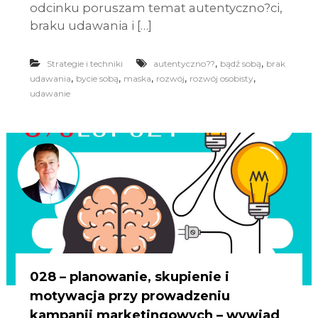
odcinku poruszam temat autentyczno?ci,
braku udawania i […]
,
,
Strategie i techniki
autentyczno??
bądź sobą
brak
,
,
,
,
,
udawania
bycie sobą
maska
rozwój
rozwój osobisty
udawanie
028 – planowanie, skupienie i
motywacja przy prowadzeniu
kampanii marketingowych – wywiad