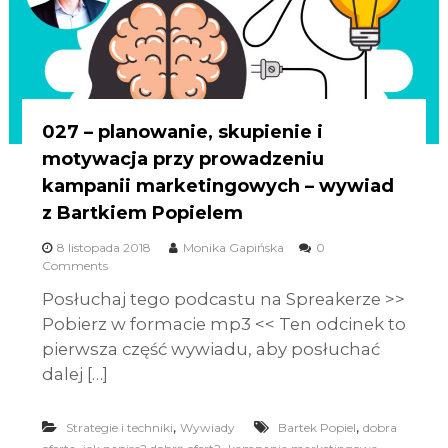
027 – planowanie, skupienie i
motywacja przy prowadzeniu
kampanii marketingowych – wywiad
z Bartkiem Popielem
8 listopada 2018
Monika Gapińska
0
Comments
Posłuchaj tego podcastu na Spreakerze >>
Pobierz w formacie mp3 << Ten odcinek to
pierwsza część wywiadu, aby posłuchać
dalej […]
,
,
Strategie i techniki
Wywiady
Bartek Popiel
dobra
,
,
,