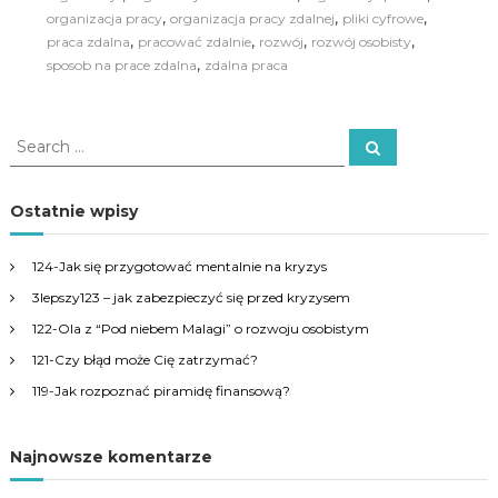
,
,
,
organizacja pracy
organizacja pracy zdalnej
pliki cyfrowe
,
,
,
,
praca zdalna
pracować zdalnie
rozwój
rozwój osobisty
,
sposob na prace zdalna
zdalna praca
S
S
e
e
a
a
r
c
r
Ostatnie wpisy
h
c
h
124-Jak się przygotować mentalnie na kryzys
f
3lepszy123 – jak zabezpieczyć się przed kryzysem
o
r
122-Ola z “Pod niebem Malagi” o rozwoju osobistym
:
121-Czy błąd może Cię zatrzymać?
119-Jak rozpoznać piramidę finansową?
Najnowsze komentarze