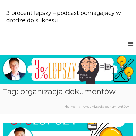
S
k
3 procent lepszy – podcast pomagający w
i
drodze do sukcesu
p
t
o
c
o
n
t
e
n
t
Tag: organizacja dokumentów
Home
organizacja dokumentów