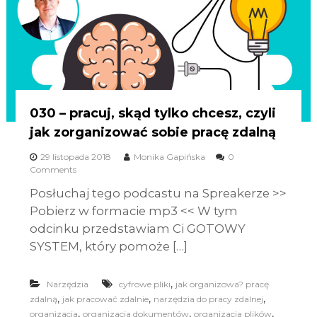
030 – pracuj, skąd tylko chcesz, czyli
jak zorganizować sobie pracę zdalną
29 listopada 2018
Monika Gapińska
0
Comments
Posłuchaj tego podcastu na Spreakerze >>
Pobierz w formacie mp3 << W tym
odcinku przedstawiam Ci GOTOWY
SYSTEM, który pomoże […]
,
Narzędzia
cyfrowe pliki
jak organizowa? pracę
,
,
,
zdalną
jak pracować zdalnie
narzędzia do pracy zdalnej
,
,
,
organizacja
organizacja dokumentów
organizacja plików