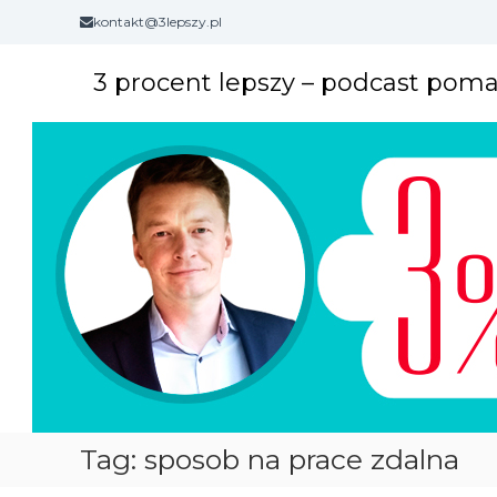
S
kontakt@3lepszy.pl
k
i
3 procent lepszy – podcast pom
p
t
o
c
o
n
t
e
n
t
Tag: sposob na prace zdalna