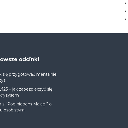
jnowsze odcinki
k się przygotować mentalnie
zys
y123 – jak zabezpieczyć się
 kryzysem
a z “Pod niebem Malagi” o
ju osobistym