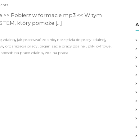
ents
e >> Pobierz w formacie mp3 << W tym
TEM, który pomoże […]
A
,
,
,
ę zdalną
jak pracować zdalnie
narzędzia do pracy zdalnej
,
,
,
,
ów
organizacja pracy
organizacja pracy zdalnej
pliki cyfrowe
,
,
sposob na prace zdalna
zdalna praca