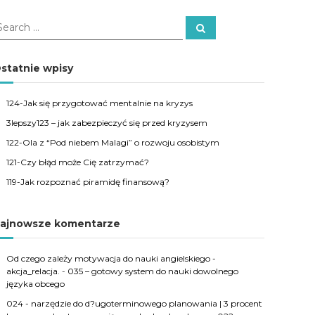
S
e
a
r
c
statnie wpisy
h
124-Jak się przygotować mentalnie na kryzys
3lepszy123 – jak zabezpieczyć się przed kryzysem
122-Ola z “Pod niebem Malagi” o rozwoju osobistym
121-Czy błąd może Cię zatrzymać?
119-Jak rozpoznać piramidę finansową?
ajnowsze komentarze
Od czego zależy motywacja do nauki angielskiego -
akcja_relacja.
-
035 – gotowy system do nauki dowolnego
języka obcego
024 - narzędzie do d?ugoterminowego planowania | 3 procent