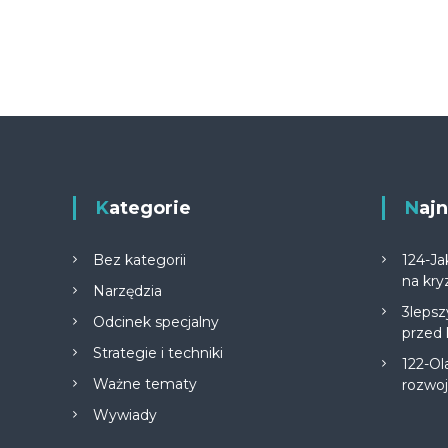
Kategorie
Na
Bez kategorii
124-Ja
na kry
Narzędzia
3lepsz
Odcinek specjalny
przed
Strategie i techniki
122-Ol
Ważne tematy
rozwo
Wywiady