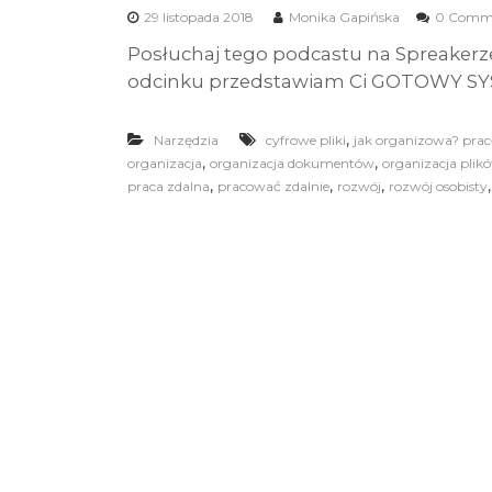
29 listopada 2018
Monika Gapińska
0 Comm
Posłuchaj tego podcastu na Spreakerz
odcinku przedstawiam Ci GOTOWY SYS
,
Narzędzia
cyfrowe pliki
jak organizowa? prac
,
,
organizacja
organizacja dokumentów
organizacja plik
,
,
,
praca zdalna
pracować zdalnie
rozwój
rozwój osobisty