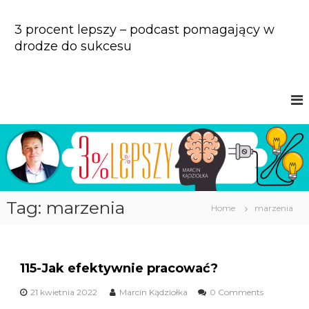
S
k
3 procent lepszy – podcast pomagający w
i
drodze do sukcesu
p
t
o
c
o
n
t
e
n
t
Tag: marzenia
Home
marzenia
115-Jak efektywnie pracować?
21 kwietnia 2022
Marcin Kądziołka
0 Comments