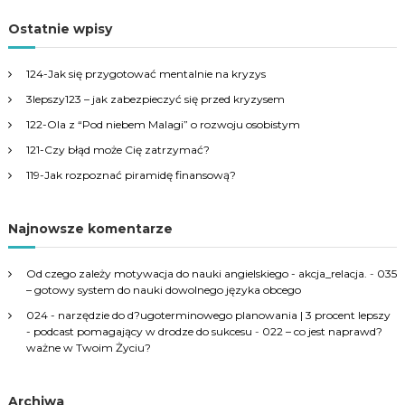
a
r
c
r
Ostatnie wpisy
h
c
h
124-Jak się przygotować mentalnie na kryzys
f
3lepszy123 – jak zabezpieczyć się przed kryzysem
o
r
122-Ola z “Pod niebem Malagi” o rozwoju osobistym
:
121-Czy błąd może Cię zatrzymać?
119-Jak rozpoznać piramidę finansową?
Najnowsze komentarze
Od czego zależy motywacja do nauki angielskiego - akcja_relacja.
-
035
– gotowy system do nauki dowolnego języka obcego
024 - narzędzie do d?ugoterminowego planowania | 3 procent lepszy
- podcast pomagający w drodze do sukcesu
-
022 – co jest naprawd?
ważne w Twoim Życiu?
Archiwa