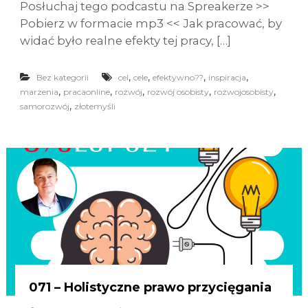
Posłuchaj tego podcastu na Spreakerze >>
Pobierz w formacie mp3 << Jak pracować, by
widać było realne efekty tej pracy, […]
,
,
,
,
Bez kategorii
cel
cele
efektywno??
inspiracja
,
,
,
,
,
marzenia
pracaonline
rozwój
rozwój osobisty
rozwojosobisty
,
samorozwój
złotemyśli
071 – Holistyczne prawo przycięgania