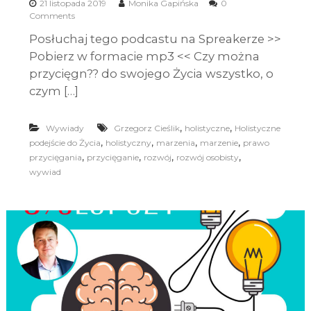
21 listopada 2019
Monika Gapińska
0
Comments
Posłuchaj tego podcastu na Spreakerze >>
Pobierz w formacie mp3 << Czy można
przycięgn?? do swojego Życia wszystko, o
czym […]
,
,
Wywiady
Grzegorz Cieślik
holistyczne
Holistyczne
,
,
,
,
podejście do Życia
holistyczny
marzenia
marzenie
prawo
,
,
,
,
przycięgania
przycięganie
rozwój
rozwój osobisty
wywiad