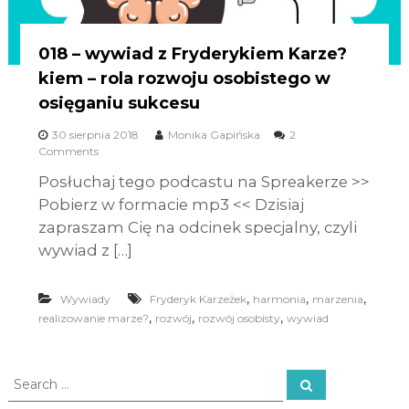
018 – wywiad z Fryderykiem Karze?
kiem – rola rozwoju osobistego w
osięganiu sukcesu
30 sierpnia 2018
Monika Gapińska
2
Comments
Posłuchaj tego podcastu na Spreakerze >>
Pobierz w formacie mp3 << Dzisiaj
zapraszam Cię na odcinek specjalny, czyli
wywiad z […]
,
,
,
Wywiady
Fryderyk Karzeżek
harmonia
marzenia
,
,
,
realizowanie marze?
rozwój
rozwój osobisty
wywiad
S
S
e
e
a