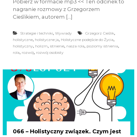
Pobierz w formacie mp3 << Ten odcinek to
nagranie rozmowy z Grzegorzem
Cieślikiem, autorem […]
,
,
Strategie i techniki
Wywiady
Grzegorz Cieślik
,
,
,
holistyczne
holistyczne ja
Holistyczne podejście do Życia
,
,
,
,
,
holistyczny
holizm
istnienie
nasza rola
poziomy istnienia
,
,
rola
rozwój
rozwój osobisty
066 – Holistyczny związek. Czym jest