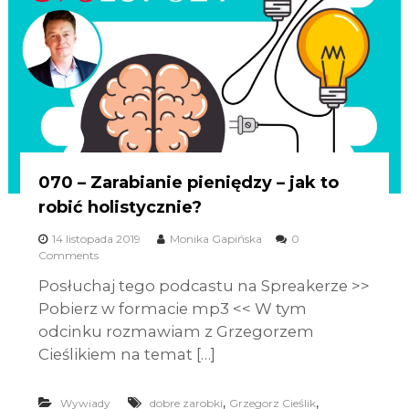
070 – Zarabianie pieniędzy – jak to
robić holistycznie?
14 listopada 2019
Monika Gapińska
0
Comments
Posłuchaj tego podcastu na Spreakerze >>
Pobierz w formacie mp3 << W tym
odcinku rozmawiam z Grzegorzem
Cieślikiem na temat […]
,
,
Wywiady
dobre zarobki
Grzegorz Cieślik