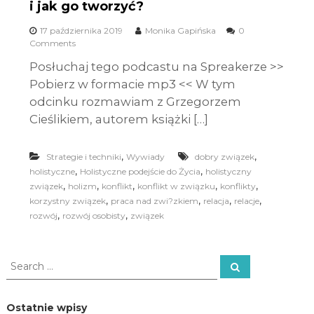
i jak go tworzyć?
17 października 2019
Monika Gapińska
0
Comments
Posłuchaj tego podcastu na Spreakerze >>
Pobierz w formacie mp3 << W tym
odcinku rozmawiam z Grzegorzem
Cieślikiem, autorem książki […]
,
,
Strategie i techniki
Wywiady
dobry związek
,
,
holistyczne
Holistyczne podejście do Życia
holistyczny
,
,
,
,
,
związek
holizm
konflikt
konflikt w związku
konflikty
,
,
,
,
korzystny związek
praca nad zwi?zkiem
relacja
relacje
,
,
rozwój
rozwój osobisty
związek
S
S
e
e
a
a
r
c
r
Ostatnie wpisy
h