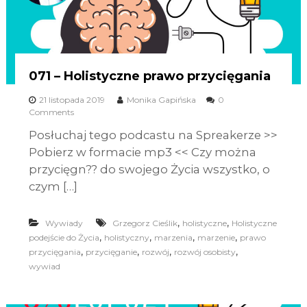
071 – Holistyczne prawo przycięgania
21 listopada 2019
Monika Gapińska
0
Comments
Posłuchaj tego podcastu na Spreakerze >>
Pobierz w formacie mp3 << Czy można
przycięgn?? do swojego Życia wszystko, o
czym […]
,
,
Wywiady
Grzegorz Cieślik
holistyczne
Holistyczne
,
,
,
,
podejście do Życia
holistyczny
marzenia
marzenie
prawo
,
,
,
,
przycięgania
przycięganie
rozwój
rozwój osobisty
wywiad