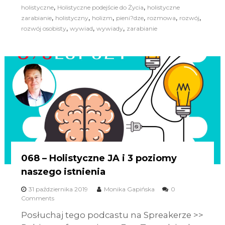
,
,
holistyczne
Holistyczne podejście do Życia
holistyczne
,
,
,
,
,
,
zarabianie
holistyczny
holizm
pieni?dze
rozmowa
rozwój
,
,
,
rozwój osobisty
wywiad
wywiady
zarabianie
068 – Holistyczne JA i 3 poziomy
naszego istnienia
31 października 2019
Monika Gapińska
0
Comments
Posłuchaj tego podcastu na Spreakerze >>