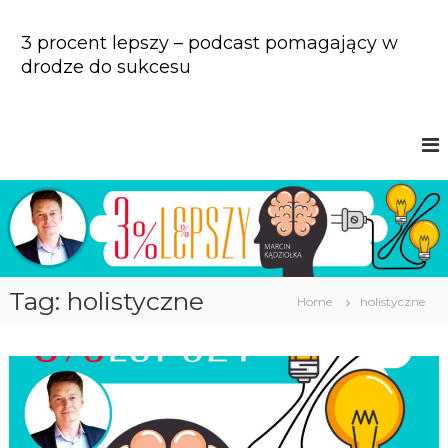
S
k
3 procent lepszy – podcast pomagający w
i
drodze do sukcesu
p
t
o
c
o
n
t
e
n
t
Tag: holistyczne
Home
holistyczne