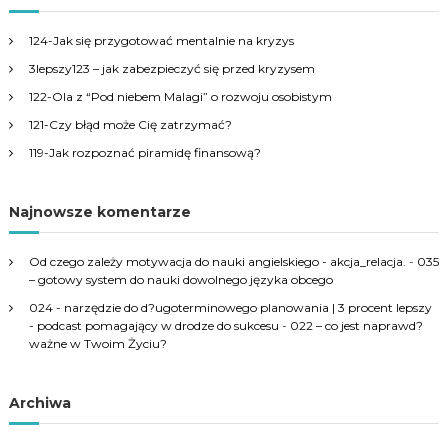
c
h
124-Jak się przygotować mentalnie na kryzys
f
3lepszy123 – jak zabezpieczyć się przed kryzysem
o
r
122-Ola z “Pod niebem Malagi” o rozwoju osobistym
:
121-Czy błąd może Cię zatrzymać?
119-Jak rozpoznać piramidę finansową?
Najnowsze komentarze
Od czego zależy motywacja do nauki angielskiego - akcja_relacja.
-
035
– gotowy system do nauki dowolnego języka obcego
024 - narzędzie do d?ugoterminowego planowania | 3 procent lepszy
- podcast pomagający w drodze do sukcesu
-
022 – co jest naprawd?
ważne w Twoim Życiu?
Archiwa