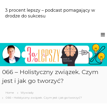
S
k
3 procent lepszy – podcast pomagający w
i
drodze do sukcesu
p
t
o
c
o
n
t
e
n
t
066 – Holistyczny związek. Czym
jest i jak go tworzyć?
Home
Wywiady
066 – Holistyczny związek. Czym jest i jak go tworzyć?