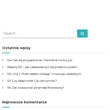
S
S
e
e
a
a
r
c
r
Ostatnie wpisy
h
c
h
124-Jak się przygotować mentalnie na kryzys
f
3lepszy123 – jak zabezpieczyć się przed kryzysem
o
r
122-Ola z “Pod niebem Malagi” o rozwoju osobistym
:
121-Czy błąd może Cię zatrzymać?
119-Jak rozpoznać piramidę finansową?
Najnowsze komentarze