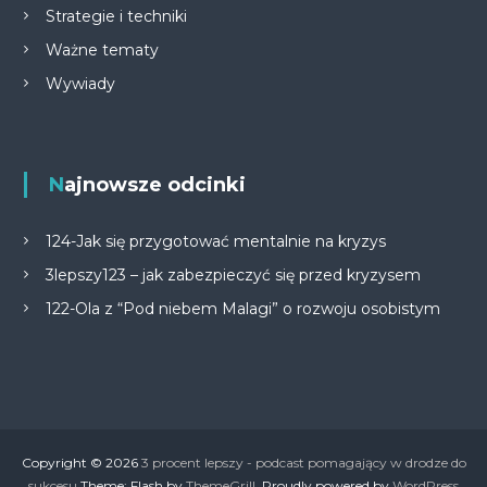
Strategie i techniki
Ważne tematy
Wywiady
Najnowsze odcinki
124-Jak się przygotować mentalnie na kryzys
3lepszy123 – jak zabezpieczyć się przed kryzysem
122-Ola z “Pod niebem Malagi” o rozwoju osobistym
Copyright © 2026
3 procent lepszy - podcast pomagający w drodze do
sukcesu
Theme: Flash by
ThemeGrill
. Proudly powered by
WordPress