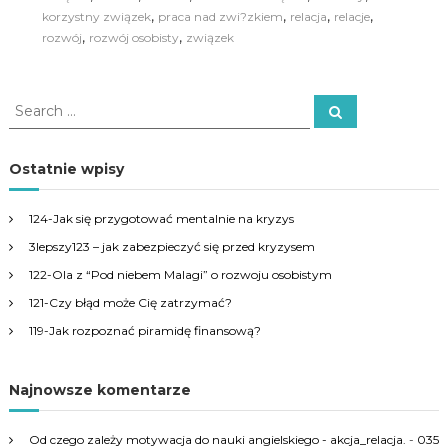
,
,
,
,
korzystny związek
praca nad zwi?zkiem
relacja
relacje
,
,
rozwój
rozwój osobisty
związek
S
S
e
e
a
a
r
c
r
Ostatnie wpisy
h
c
h
124-Jak się przygotować mentalnie na kryzys
f
3lepszy123 – jak zabezpieczyć się przed kryzysem
o
r
122-Ola z “Pod niebem Malagi” o rozwoju osobistym
:
121-Czy błąd może Cię zatrzymać?
119-Jak rozpoznać piramidę finansową?
Najnowsze komentarze
Od czego zależy motywacja do nauki angielskiego - akcja_relacja.
-
035