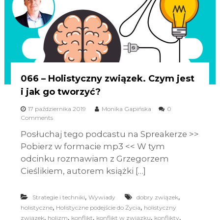
066 – Holistyczny związek. Czym jest
i jak go tworzyć?
17 października 2019
Monika Gapińska
0
Comments
Posłuchaj tego podcastu na Spreakerze >>
Pobierz w formacie mp3 << W tym
odcinku rozmawiam z Grzegorzem
Cieślikiem, autorem książki […]
,
,
Strategie i techniki
Wywiady
dobry związek
,
,
holistyczne
Holistyczne podejście do Życia
holistyczny
,
,
,
,
,
związek
holizm
konflikt
konflikt w związku
konflikty