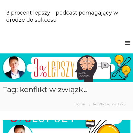
S
k
3 procent lepszy – podcast pomagający w
i
drodze do sukcesu
p
t
o
c
o
n
t
e
n
t
Tag: konflikt w związku
Home
konflikt w związku