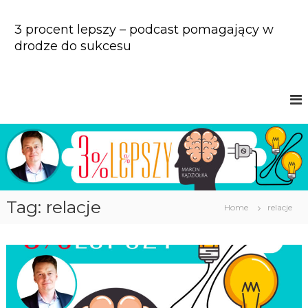
S
k
3 procent lepszy – podcast pomagający w
i
drodze do sukcesu
p
t
o
c
o
n
t
e
n
t
Tag: relacje
Home
relacje