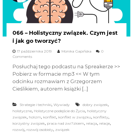
066 – Holistyczny związek. Czym jest
i jak go tworzyć?
17 października 2019
Monika Gapińska
0
Comments
Posłuchaj tego podcastu na Spreakerze >>
Pobierz w formacie mp3 << W tym
odcinku rozmawiam z Grzegorzem
Cieślikiem, autorem książki […]
,
,
Strategie i techniki
Wywiady
dobry związek
,
,
holistyczne
Holistyczne podejście do Życia
holistyczny
,
,
,
,
,
związek
holizm
konflikt
konflikt w związku
konflikty
,
,
,
,
korzystny związek
praca nad zwi?zkiem
relacja
relacje
,
,
rozwój
rozwój osobisty
związek