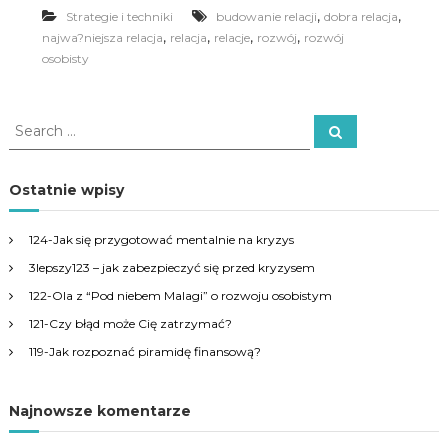
,
,
Strategie i techniki
budowanie relacji
dobra relacja
,
,
,
,
najwa?niejsza relacja
relacja
relacje
rozwój
rozwój
osobisty
S
S
e
e
a
a
r
c
r
Ostatnie wpisy
h
c
h
124-Jak się przygotować mentalnie na kryzys
f
3lepszy123 – jak zabezpieczyć się przed kryzysem
o
r
122-Ola z “Pod niebem Malagi” o rozwoju osobistym
:
121-Czy błąd może Cię zatrzymać?
119-Jak rozpoznać piramidę finansową?
Najnowsze komentarze