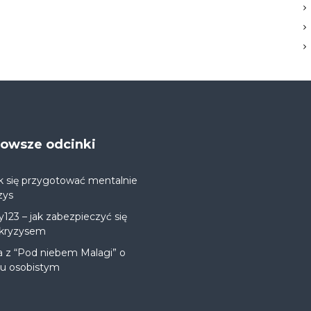
jnowsze odcinki
k się przygotować mentalnie
zys
y123 – jak zabezpieczyć się
 kryzysem
a z “Pod niebem Malagi” o
ju osobistym