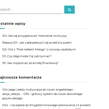
S
e
a
r
c
statnie wpisy
h
124-Jak się przygotować mentalnie na kryzys
3lepszy123 – jak zabezpieczyć się przed kryzysem
122-Ola z “Pod niebem Malagi” o rozwoju osobistym
121-Czy błąd może Cię zatrzymać?
119-Jak rozpoznać piramidę finansową?
ajnowsze komentarze
Od czego zależy motywacja do nauki angielskiego -
akcja_relacja.
-
035 – gotowy system do nauki dowolnego
języka obcego
024 - narzędzie do d?ugoterminowego planowania | 3 procent