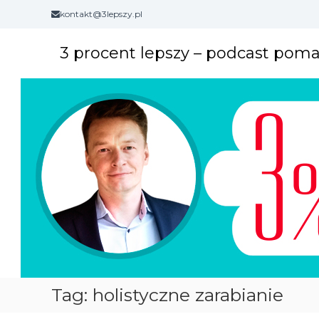
S
kontakt@3lepszy.pl
k
i
3 procent lepszy – podcast pom
p
t
o
c
o
n
t
e
n
t
Tag: holistyczne zarabianie