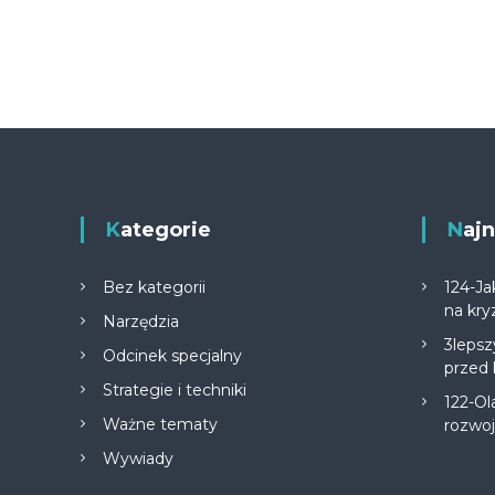
Kategorie
Na
Bez kategorii
124-Ja
na kry
Narzędzia
3lepsz
Odcinek specjalny
przed
Strategie i techniki
122-Ol
Ważne tematy
rozwo
Wywiady