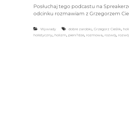
Posłuchaj tego podcastu na Spreakerz
odcinku rozmawiam z Grzegorzem Cieś
,
,
Wywiady
dobre zarobki
Grzegorz Cieślik
hol
,
,
,
,
,
holistyczny
holizm
pieni?dze
rozmowa
rozwój
rozwój