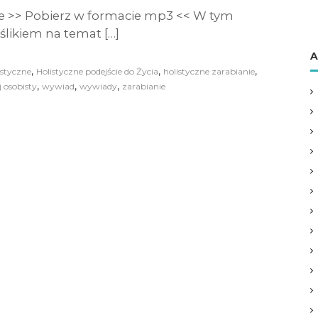
e >> Pobierz w formacie mp3 << W tym
likiem na temat […]
A
,
,
,
istyczne
Holistyczne podejście do Życia
holistyczne zarabianie
,
,
,
 osobisty
wywiad
wywiady
zarabianie