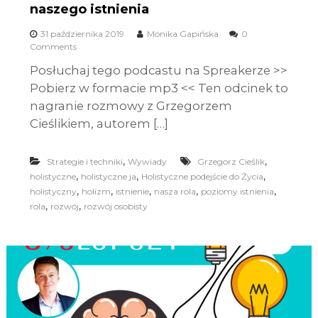
naszego istnienia
31 października 2019
Monika Gapińska
0
Comments
Posłuchaj tego podcastu na Spreakerze >>
Pobierz w formacie mp3 << Ten odcinek to
nagranie rozmowy z Grzegorzem
Cieślikiem, autorem […]
,
,
Strategie i techniki
Wywiady
Grzegorz Cieślik
,
,
,
holistyczne
holistyczne ja
Holistyczne podejście do Życia
,
,
,
,
,
holistyczny
holizm
istnienie
nasza rola
poziomy istnienia
,
,
rola
rozwój
rozwój osobisty