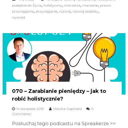
,
,
,
,
podejście do Życia
holistyczny
marzenia
marzenie
prawo
,
,
,
,
przycięgania
przycięganie
rozwój
rozwój osobisty
wywiad
070 – Zarabianie pieniędzy – jak to
robić holistycznie?
14 listopada 2019
Monika Gapińska
0
Comments
Posłuchaj tego podcastu na Spreakerze >>