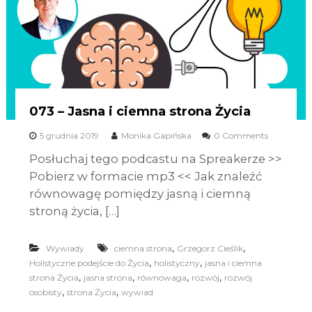
073 – Jasna i ciemna strona Życia
5 grudnia 2019
Monika Gapińska
0 Comments
Posłuchaj tego podcastu na Spreakerze >>
Pobierz w formacie mp3 << Jak znaleźć
równowagę pomiędzy jasną i ciemną
stroną życia, […]
,
,
Wywiady
ciemna strona
Grzegorz Cieślik
,
,
Holistyczne podejście do Życia
holistyczny
jasna i ciemna
,
,
,
,
strona Życia
jasna strona
równowaga
rozwój
rozwój
,
,
osobisty
strona Życia
wywiad