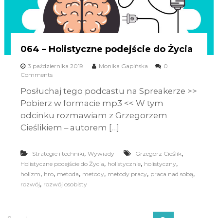
064 – Holistyczne podejście do Życia
3 października 2019
Monika Gapińska
0
Comments
Posłuchaj tego podcastu na Spreakerze >>
Pobierz w formacie mp3 << W tym
odcinku rozmawiam z Grzegorzem
Cieślikiem – autorem […]
,
,
Strategie i techniki
Wywiady
Grzegorz Cieślik
,
,
,
Holistyczne podejście do Życia
holistycznie
holistyczny
,
,
,
,
,
,
holizm
hro
metoda
metody
metody pracy
praca nad sobą
,
rozwój
rozwój osobisty
S