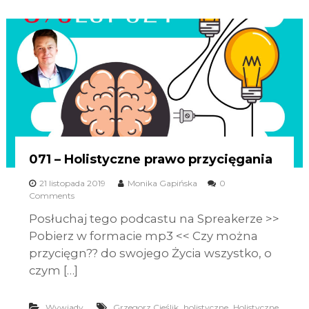
071 – Holistyczne prawo przycięgania
21 listopada 2019
Monika Gapińska
0
Comments
Posłuchaj tego podcastu na Spreakerze >>
Pobierz w formacie mp3 << Czy można
przycięgn?? do swojego Życia wszystko, o
czym […]
,
,
Wywiady
Grzegorz Cieślik
holistyczne
Holistyczne