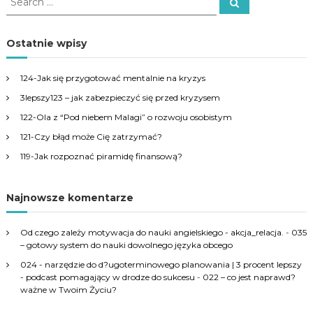
S
e
e
a
a
r
c
r
Ostatnie wpisy
h
c
h
124-Jak się przygotować mentalnie na kryzys
f
3lepszy123 – jak zabezpieczyć się przed kryzysem
o
r
122-Ola z “Pod niebem Malagi” o rozwoju osobistym
:
121-Czy błąd może Cię zatrzymać?
119-Jak rozpoznać piramidę finansową?
Najnowsze komentarze
Od czego zależy motywacja do nauki angielskiego - akcja_relacja.
-
035
– gotowy system do nauki dowolnego języka obcego
024 - narzędzie do d?ugoterminowego planowania | 3 procent lepszy
- podcast pomagający w drodze do sukcesu
-
022 – co jest naprawd?
ważne w Twoim Życiu?