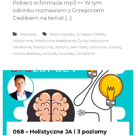
Pobierz w formacie mp3 << W tym
odcinku rozmawiam z Grzegorzem
Cieślikiem na temat […]
,
,
Wywiady
dobre zarobki
Grzegorz Cieślik
,
,
holistyczne
Holistyczne podejście do Życia
holistyczne
,
,
,
,
,
,
zarabianie
holistyczny
holizm
pieni?dze
rozmowa
rozwój
,
,
,
rozwój osobisty
wywiad
wywiady
zarabianie
068 – Holistyczne JA i 3 poziomy