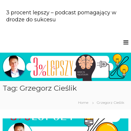
S
k
3 procent lepszy – podcast pomagający w
i
drodze do sukcesu
p
t
o
c
o
n
t
e
n
t
Tag: Grzegorz Cieślik
Home
Grzegorz Cieślik