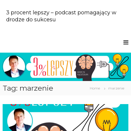
S
k
3 procent lepszy – podcast pomagający w
i
drodze do sukcesu
p
t
o
c
o
n
t
e
n
t
Tag: marzenie
Home
marzenie