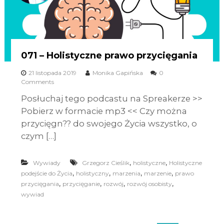
071 – Holistyczne prawo przycięgania
21 listopada 2019
Monika Gapińska
0
Comments
Posłuchaj tego podcastu na Spreakerze >>
Pobierz w formacie mp3 << Czy można
przycięgn?? do swojego Życia wszystko, o
czym […]
,
,
Wywiady
Grzegorz Cieślik
holistyczne
Holistyczne
,
,
,
,
podejście do Życia
holistyczny
marzenia
marzenie
prawo
,
,
,
,
przycięgania
przycięganie
rozwój
rozwój osobisty
wywiad