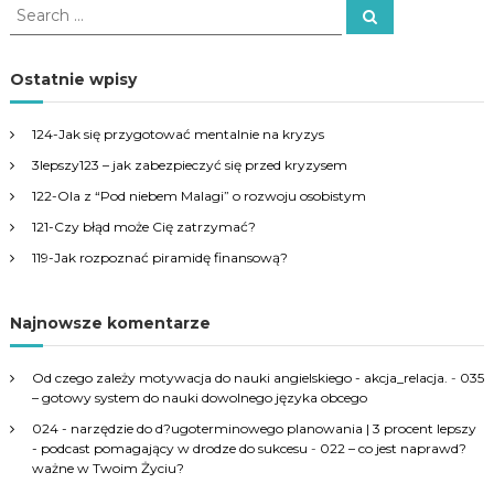
S
S
e
e
a
a
r
c
r
Ostatnie wpisy
h
c
h
124-Jak się przygotować mentalnie na kryzys
f
3lepszy123 – jak zabezpieczyć się przed kryzysem
o
r
122-Ola z “Pod niebem Malagi” o rozwoju osobistym
:
121-Czy błąd może Cię zatrzymać?
119-Jak rozpoznać piramidę finansową?
Najnowsze komentarze
Od czego zależy motywacja do nauki angielskiego - akcja_relacja.
-
035
– gotowy system do nauki dowolnego języka obcego
024 - narzędzie do d?ugoterminowego planowania | 3 procent lepszy
- podcast pomagający w drodze do sukcesu
-
022 – co jest naprawd?
ważne w Twoim Życiu?