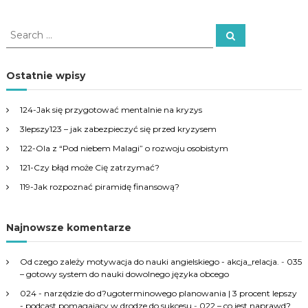
S
S
e
e
a
a
r
c
r
Ostatnie wpisy
h
c
h
124-Jak się przygotować mentalnie na kryzys
f
3lepszy123 – jak zabezpieczyć się przed kryzysem
o
r
122-Ola z “Pod niebem Malagi” o rozwoju osobistym
:
121-Czy błąd może Cię zatrzymać?
119-Jak rozpoznać piramidę finansową?
Najnowsze komentarze
Od czego zależy motywacja do nauki angielskiego - akcja_relacja.
-
035
– gotowy system do nauki dowolnego języka obcego
024 - narzędzie do d?ugoterminowego planowania | 3 procent lepszy
- podcast pomagający w drodze do sukcesu
-
022 – co jest naprawd?