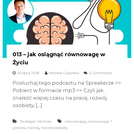
013 – jak osiągnąć równowagę w
Życiu
26 lipca 2018
Monika Gapińska
0 Comments
Posłuchaj tego podcastu na Spreakerze >>
Pobierz w formacie mp3 << Czyli jak
znaleźć więcej czasu na pracę, rozwój
osobisty, […]
,
Strategie i techniki
równowaga
równowaga ?
,
,
yciowa
rozwój
rozwój osobisty