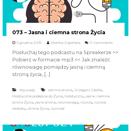
073 – Jasna i ciemna strona Życia
5 grudnia 2019
Monika Gapińska
0 Comments
Posłuchaj tego podcastu na Spreakerze >>
Pobierz w formacie mp3 << Jak znaleźć
równowagę pomiędzy jasną i ciemną
stroną życia, […]
,
,
Wywiady
ciemna strona
Grzegorz Cieślik
,
,
Holistyczne podejście do Życia
holistyczny
jasna i ciemna
,
,
,
,
strona Życia
jasna strona
równowaga
rozwój
rozwój
,
,
osobisty
strona Życia
wywiad