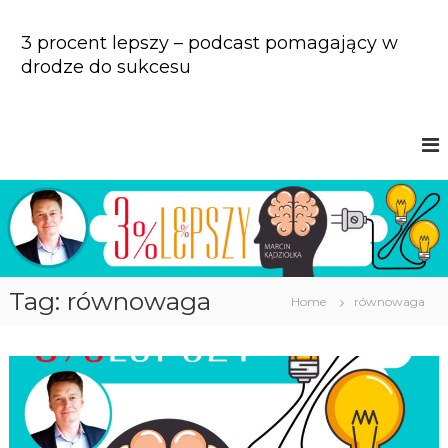
S
k
3 procent lepszy – podcast pomagający w
i
drodze do sukcesu
p
t
o
c
o
n
t
e
n
t
Tag: równowaga
Home
równowaga