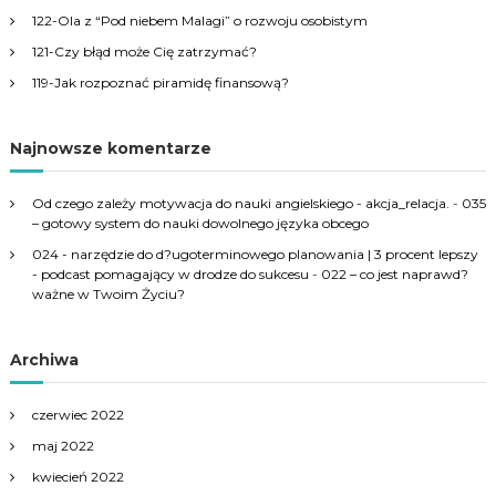
r
122-Ola z “Pod niebem Malagi” o rozwoju osobistym
:
121-Czy błąd może Cię zatrzymać?
119-Jak rozpoznać piramidę finansową?
Najnowsze komentarze
Od czego zależy motywacja do nauki angielskiego - akcja_relacja.
-
035
– gotowy system do nauki dowolnego języka obcego
024 - narzędzie do d?ugoterminowego planowania | 3 procent lepszy
- podcast pomagający w drodze do sukcesu
-
022 – co jest naprawd?
ważne w Twoim Życiu?
Archiwa
czerwiec 2022
maj 2022
kwiecień 2022