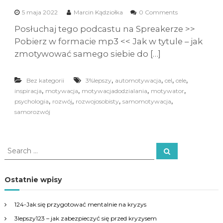
5 maja 2022
Marcin Kądziołka
0 Comments
Posłuchaj tego podcastu na Spreakerze >>
Pobierz w formacie mp3 << Jak w tytule – jak
zmotywować samego siebie do […]
,
,
,
,
Bez kategorii
3%lepszy
automotywacja
cel
cele
,
,
,
,
inspiracja
motywacja
motywacjadodzialania
motywator
,
,
,
,
psychologia
rozwój
rozwojosobisty
samomotywacja
samorozwój
S
S
e
e
a
a
r
c
r
Ostatnie wpisy
h
c
h
124-Jak się przygotować mentalnie na kryzys
f
3lepszy123 – jak zabezpieczyć się przed kryzysem
o