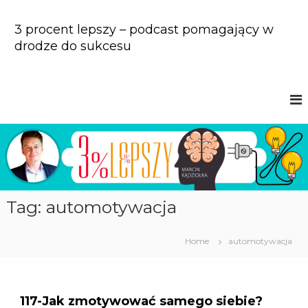
S
k
3 procent lepszy – podcast pomagający w
i
drodze do sukcesu
p
t
o
c
o
n
t
e
n
t
Tag: automotywacja
Home
automotywacja
117-Jak zmotywować samego siebie?