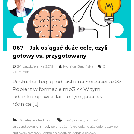
067 – Jak osiągać duże cele, czyli
gotowy vs. przygotowany
24 października 2019
Monika Gapińska
0
Comments
Posłuchaj tego podcastu na Spreakerze >>
Pobierz w formacie mp3 << W tym
odcinku opowiadam o tym, jaka jest
różnica […]
,
Strategie i techniki
być gotowym
być
,
,
,
,
,
,
przygotowanym
cel
cele
dążenie do celu
duże cele
duży cel
,
,
,
,
gotowe
gotowy
osięganie celi
osięganie celów