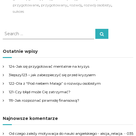
,
,
,
,
przygotowane
przygotowany
rozwój
rozwój osobisty
sukces
S
S
e
e
a
a
r
c
r
Ostatnie wpisy
h
c
h
124-Jak się przygotować mentalnie na kryzys
f
3lepszy123 – jak zabezpieczyć się przed kryzysem
o
r
122-Ola z “Pod niebem Malagi” o rozwoju osobistym
:
121-Czy błąd może Cię zatrzymać?
119-Jak rozpoznać piramidę finansową?
Najnowsze komentarze
Od czego zależy motywacja do nauki angielskiego - akcja_relacja.
-
035