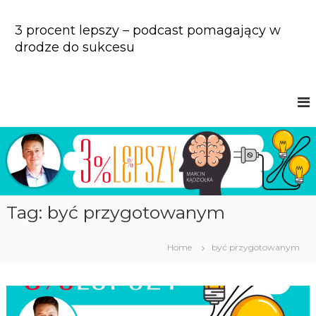
S
k
3 procent lepszy – podcast pomagający w
i
drodze do sukcesu
p
t
o
c
o
n
t
e
n
t
Tag: być przygotowanym
Home
być przygotowanym