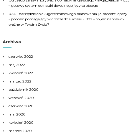
Od czego zależy motywacja do nauki angielskiego - akcja_relacja.
-
035
– gotowy system do nauki dowolnego języka obcego
024 - narzędzie do d?ugoterminowego planowania | 3 procent lepszy
- podcast pomagający w drodze do sukcesu
-
022 – co jest naprawd?
ważne w Twoim Życiu?
Archiwa
czerwiec 2022
maj 2022
kwiecień 2022
marzec 2022
październik 2020
wrzesień 2020
czerwiec 2020
maj 2020
kwiecień 2020
marzec 2020