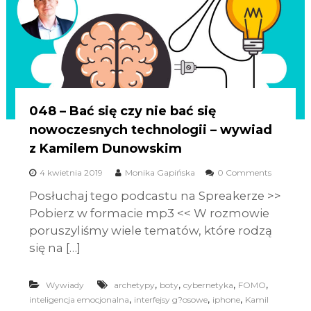
048 – Bać się czy nie bać się
nowoczesnych technologii – wywiad
z Kamilem Dunowskim
4 kwietnia 2019
Monika Gapińska
0 Comments
Posłuchaj tego podcastu na Spreakerze >>
Pobierz w formacie mp3 << W rozmowie
poruszyliśmy wiele tematów, które rodzą
się na […]
,
,
,
,
Wywiady
archetypy
boty
cybernetyka
FOMO
,
,
,
inteligencja emocjonalna
interfejsy g?osowe
iphone
Kamil