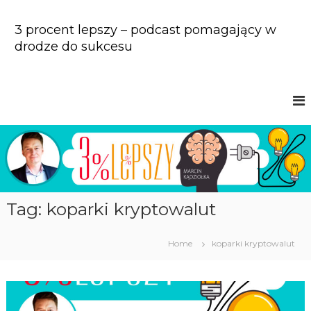
S
k
3 procent lepszy – podcast pomagający w
i
drodze do sukcesu
p
t
o
c
o
n
t
e
n
t
Tag: koparki kryptowalut
Home
koparki kryptowalut