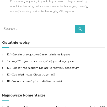
,
,
,
,
Dunowski
koparki
koparki kryptowalut
kryptowaluty
,
,
,
,
machine learning
nlp
nowoczesne technologie
rozwój
,
,
,
,
rozwój osobisty
skills
technologie
VR
wywiad
S
S
e
e
a
a
r
c
r
Ostatnie wpisy
h
c
h
124-Jak się przygotować mentalnie na kryzys
f
3lepszy123 – jak zabezpieczyć się przed kryzysem
o
r
122-Ola z “Pod niebem Malagi” o rozwoju osobistym
:
121-Czy błąd może Cię zatrzymać?
119-Jak rozpoznać piramidę finansową?
Najnowsze komentarze