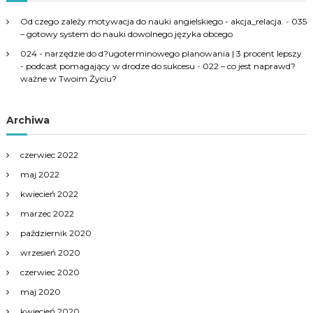
Od czego zależy motywacja do nauki angielskiego - akcja_relacja.
-
035
– gotowy system do nauki dowolnego języka obcego
024 - narzędzie do d?ugoterminowego planowania | 3 procent lepszy
- podcast pomagający w drodze do sukcesu
-
022 – co jest naprawd?
ważne w Twoim Życiu?
Archiwa
czerwiec 2022
maj 2022
kwiecień 2022
marzec 2022
październik 2020
wrzesień 2020
czerwiec 2020
maj 2020
kwiecień 2020