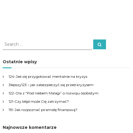
S
S
e
e
a
a
r
c
r
Ostatnie wpisy
h
c
h
124-Jak się przygotować mentalnie na kryzys
f
3lepszy123 – jak zabezpieczyć się przed kryzysem
o
r
122-Ola z “Pod niebem Malagi” o rozwoju osobistym
:
121-Czy błąd może Cię zatrzymać?
119-Jak rozpoznać piramidę finansową?
Najnowsze komentarze