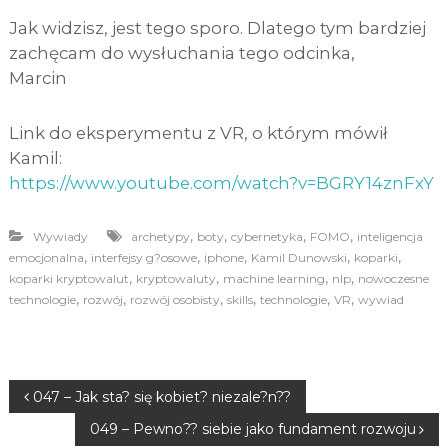
Jak widzisz, jest tego sporo. Dlatego tym bardziej
zachęcam do wysłuchania tego odcinka,
Marcin
Link do eksperymentu z VR, o którym mówił
Kamil:
https://www.youtube.com/watch?v=BGRY14znFxY
,
,
,
,
Wywiady
archetypy
boty
cybernetyka
FOMO
inteligencja
,
,
,
,
,
emocjonalna
interfejsy g?osowe
iphone
Kamil Dunowski
koparki
,
,
,
,
koparki kryptowalut
kryptowaluty
machine learning
nlp
nowoczesne
,
,
,
,
,
,
technologie
rozwój
rozwój osobisty
skills
technologie
VR
wywiad
N
047 – Jak sta? się kobiet? niezale?n??
049 – Pewno?? siebie jako fundament rozwoju
a