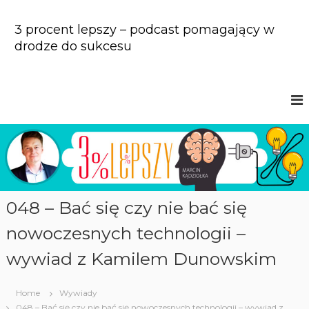
S
k
3 procent lepszy – podcast pomagający w
i
drodze do sukcesu
p
t
o
c
o
n
t
e
n
t
048 – Bać się czy nie bać się
nowoczesnych technologii –
wywiad z Kamilem Dunowskim
Home
Wywiady
048 – Bać się czy nie bać się nowoczesnych technologii – wywiad z