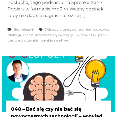
Posłuchaj tego podcastu na Spreakerze >>
Pobierz w formacie mp3 << Ważny odcinek,
żeby nie dać się nagrać na różne […]
,
,
,
,
Bez kategorii
3%lepszy
biznes
biznesonline
bogactwo
,
,
,
,
,
edukacja
finanse
inwestowanie
inwestycje
kryptowaluty
pieni?
,
,
,
dze
wiedza
zarabiaj
zarabianieonlinxe
048 – Bać się czy nie bać się
nowoczesnych technologii – wywiad