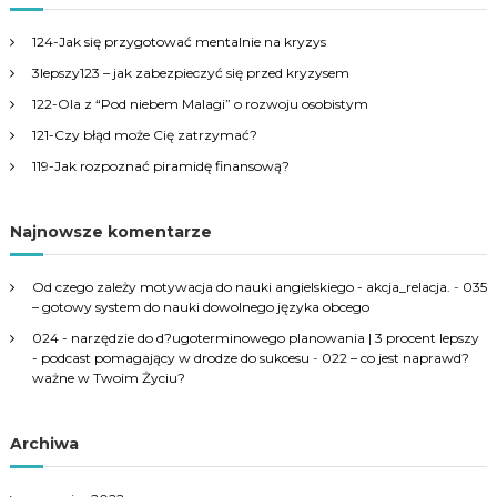
c
h
124-Jak się przygotować mentalnie na kryzys
f
3lepszy123 – jak zabezpieczyć się przed kryzysem
o
r
122-Ola z “Pod niebem Malagi” o rozwoju osobistym
:
121-Czy błąd może Cię zatrzymać?
119-Jak rozpoznać piramidę finansową?
Najnowsze komentarze
Od czego zależy motywacja do nauki angielskiego - akcja_relacja.
-
035
– gotowy system do nauki dowolnego języka obcego
024 - narzędzie do d?ugoterminowego planowania | 3 procent lepszy
- podcast pomagający w drodze do sukcesu
-
022 – co jest naprawd?
ważne w Twoim Życiu?
Archiwa