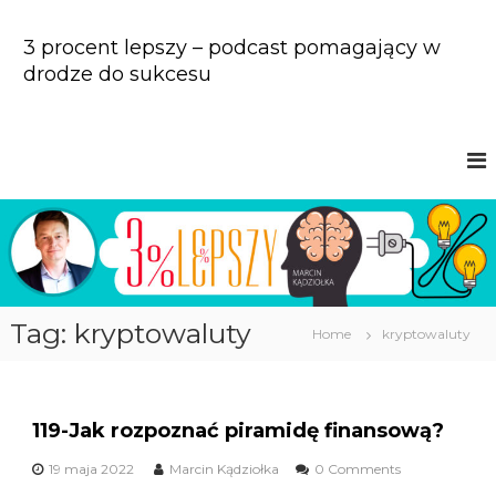
S
k
3 procent lepszy – podcast pomagający w
i
drodze do sukcesu
p
t
o
c
o
n
t
e
n
t
Tag: kryptowaluty
Home
kryptowaluty
119-Jak rozpoznać piramidę finansową?
19 maja 2022
Marcin Kądziołka
0 Comments