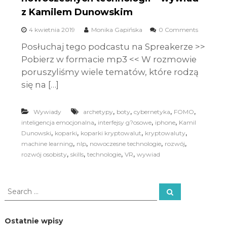
z Kamilem Dunowskim
4 kwietnia 2019
Monika Gapińska
0 Comments
Posłuchaj tego podcastu na Spreakerze >>
Pobierz w formacie mp3 << W rozmowie
poruszyliśmy wiele tematów, które rodzą
się na […]
,
,
,
,
Wywiady
archetypy
boty
cybernetyka
FOMO
,
,
,
inteligencja emocjonalna
interfejsy g?osowe
iphone
Kamil
,
,
,
,
Dunowski
koparki
koparki kryptowalut
kryptowaluty
,
,
,
,
machine learning
nlp
nowoczesne technologie
rozwój
,
,
,
,
rozwój osobisty
skills
technologie
VR
wywiad
S
S
e
e
a
a
r
c
r
Ostatnie wpisy
h