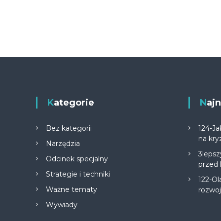
Kategorie
Na
Bez kategorii
124-Ja
na kry
Narzędzia
3lepsz
Odcinek specjalny
przed
Strategie i techniki
122-Ol
Ważne tematy
rozwo
Wywiady