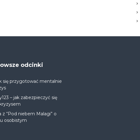
jnowsze odcinki
k się przygotować mentalnie
zys
y123 – jak zabezpieczyć się
 kryzysem
a z “Pod niebem Malagi” o
ju osobistym