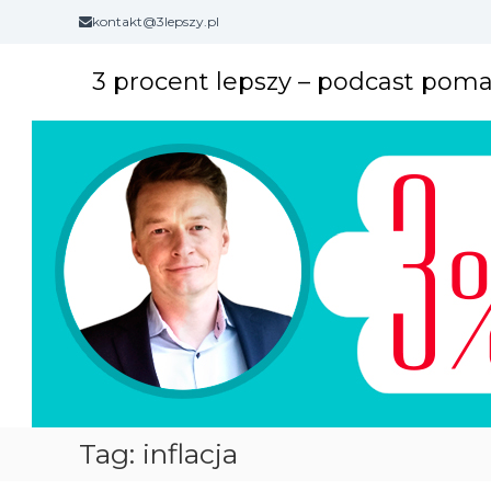
S
kontakt@3lepszy.pl
k
i
3 procent lepszy – podcast pom
p
t
o
c
o
n
t
e
n
t
Tag: inflacja