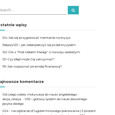
S
e
a
r
c
statnie wpisy
h
124-Jak się przygotować mentalnie na kryzys
3lepszy123 – jak zabezpieczyć się przed kryzysem
122-Ola z “Pod niebem Malagi” o rozwoju osobistym
121-Czy błąd może Cię zatrzymać?
119-Jak rozpoznać piramidę finansową?
ajnowsze komentarze
Od czego zależy motywacja do nauki angielskiego -
akcja_relacja.
-
035 – gotowy system do nauki dowolnego
języka obcego
024 - narzędzie do d?ugoterminowego planowania | 3 procent