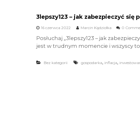
3lepszy123 – jak zabezpieczyć się
16 czerwca 2022
Marcin Kądziołka
0 Comme
Posłuchaj „3lepszy123 – jak zabezpiecz
jest w trudnym momencie i wszyscy to 
,
,
Bez kategorii
gospodarka
inflacja
inwestowa