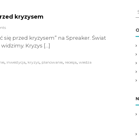
S
 przed kryzysem
e
a
nts
r
O
c
yć się przed kryzysem” na Spreaker. Świat
h
widzimy. Kryzys […]
f
o
r
,
,
,
,
,
nie
inwestycja
kryzys
planowanie
recesja
wiedza
:
N