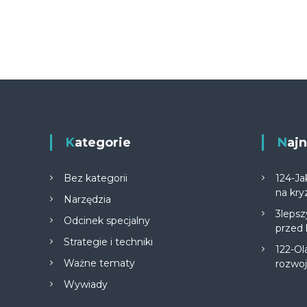
Kategorie
Na
Bez kategorii
124-Ja
na kry
Narzędzia
3lepsz
Odcinek specjalny
przed
Strategie i techniki
122-Ol
Ważne tematy
rozwo
Wywiady