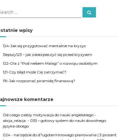
S
e
a
r
c
statnie wpisy
h
124-Jak się przygotować mentalnie na kryzys
3lepszy123 – jak zabezpieczyć się przed kryzysem
122-Ola z “Pod niebem Malagi” o rozwoju osobistym
121-Czy błąd może Cię zatrzymać?
119-Jak rozpoznać piramidę finansową?
ajnowsze komentarze
Od czego zależy motywacja do nauki angielskiego -
akcja_relacja.
-
035 – gotowy system do nauki dowolnego
języka obcego
024 - narzędzie do d?ugoterminowego planowania | 3 procent