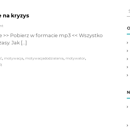
S
 na kryzys
e
a
nt
r
O
c
e >> Pobierz w formacie mp3 << Wszystko
h
asy. Jak […]
f
o
r
,
,
,
,
ć
motywacja
motywacjadodzialania
motywator
:
j
N