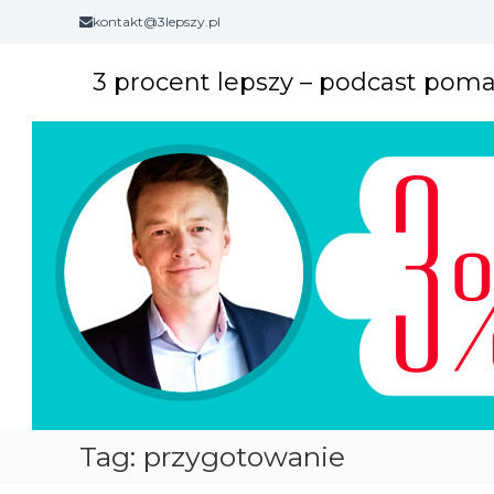
S
kontakt@3lepszy.pl
k
i
3 procent lepszy – podcast pom
p
t
o
c
o
n
t
e
n
t
Tag: przygotowanie