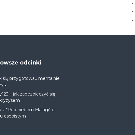
jnowsze odcinki
k się przygotować mentalnie
zys
y123 – jak zabezpieczyć się
 kryzysem
a z “Pod niebem Malagi” o
ju osobistym