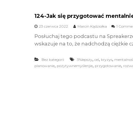
124-Jak się przygotować mentalnie
23 czerwca 2022
Marcin Kądziołka
1 Comme
Posłuchaj tego podcastu na Spreakerz
wskazuje na to, że nadchodzą ciężkie cz
,
,
,
Bez kategorii
3%lepszy
cel
kryzys
mentalnoś
,
,
,
planowanie
pozytywnemyślenjie
przygotowanie
rozwó