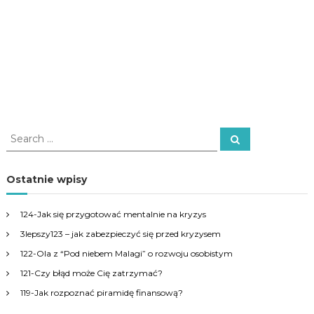
S
S
e
e
a
a
r
c
r
Ostatnie wpisy
h
c
h
124-Jak się przygotować mentalnie na kryzys
f
3lepszy123 – jak zabezpieczyć się przed kryzysem
o
r
122-Ola z “Pod niebem Malagi” o rozwoju osobistym
:
121-Czy błąd może Cię zatrzymać?
119-Jak rozpoznać piramidę finansową?