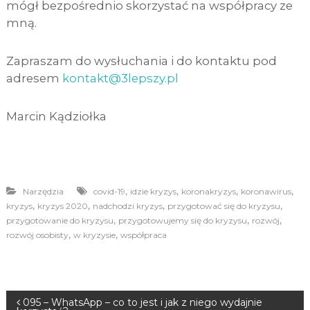
mógł bezpośrednio skorzystać na współpracy ze
mną.
Zapraszam do wysłuchania i do kontaktu pod
adresem
kontakt@3lepszy.pl
Marcin Kądziołka
,
,
,
,
Narzędzia
covid-19
idzie kryzys
koronakryzys
koronawirus
,
,
,
,
kryzys
kryzys 2020
nadchodzi kryzys
przygotować się do kryzysu
,
,
,
przygotowanie do kryzysu
przygotowujemy się do kryzysu
rozwój
,
,
rozwój osobisty
w kryzysie
współpraca
N
095 – WhatsApp – co to jest i jak z niego wydajnie