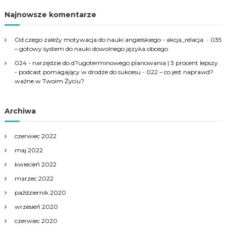
Najnowsze komentarze
Od czego zależy motywacja do nauki angielskiego - akcja_relacja.
-
035
– gotowy system do nauki dowolnego języka obcego
024 - narzędzie do d?ugoterminowego planowania | 3 procent lepszy
- podcast pomagający w drodze do sukcesu
-
022 – co jest naprawd?
ważne w Twoim Życiu?
Archiwa
czerwiec 2022
maj 2022
kwiecień 2022
marzec 2022
październik 2020
wrzesień 2020
czerwiec 2020