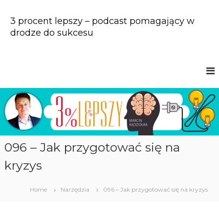
S
k
3 procent lepszy – podcast pomagający w
i
drodze do sukcesu
p
t
o
c
o
n
t
e
n
t
096 – Jak przygotować się na
kryzys
Home
Narzędzia
096 – Jak przygotować się na kryzys