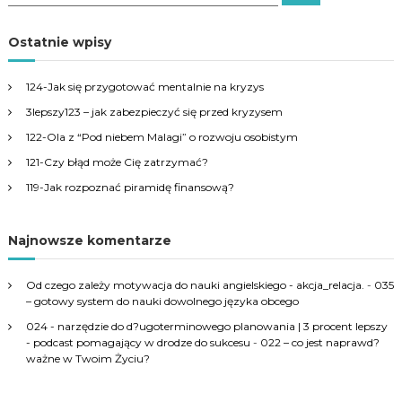
e
e
a
a
r
c
r
Ostatnie wpisy
h
c
h
124-Jak się przygotować mentalnie na kryzys
f
3lepszy123 – jak zabezpieczyć się przed kryzysem
o
r
122-Ola z “Pod niebem Malagi” o rozwoju osobistym
:
121-Czy błąd może Cię zatrzymać?
119-Jak rozpoznać piramidę finansową?
Najnowsze komentarze
Od czego zależy motywacja do nauki angielskiego - akcja_relacja.
-
035
– gotowy system do nauki dowolnego języka obcego
024 - narzędzie do d?ugoterminowego planowania | 3 procent lepszy
- podcast pomagający w drodze do sukcesu
-
022 – co jest naprawd?
ważne w Twoim Życiu?