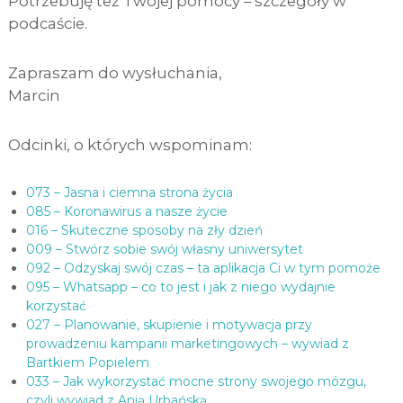
Potrzebuję też Twojej pomocy – szczegóły w
podcaście.
Zapraszam do wysłuchania,
Marcin
Odcinki, o których wspominam:
073 – Jasna i ciemna strona życia
085 – Koronawirus a nasze życie
016 – Skuteczne sposoby na zły dzień
009 – Stwórz sobie swój własny uniwersytet
092 – Odzyskaj swój czas – ta aplikacja Ci w tym pomoże
095 – Whatsapp – co to jest i jak z niego wydajnie
korzystać
027 – Planowanie, skupienie i motywacja przy
prowadzeniu kampanii marketingowych – wywiad z
Bartkiem Popielem
033 – Jak wykorzystać mocne strony swojego mózgu,
czyli wywiad z Anią Urbańską