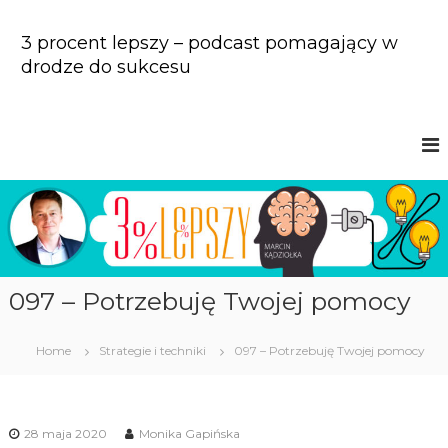
S
k
3 procent lepszy – podcast pomagający w
i
drodze do sukcesu
p
t
o
c
o
n
t
e
n
t
097 – Potrzebuję Twojej pomocy
Home
Strategie i techniki
097 – Potrzebuję Twojej pomocy
28 maja 2020
Monika Gapińska