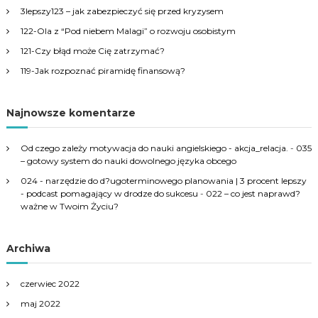
3lepszy123 – jak zabezpieczyć się przed kryzysem
o
r
122-Ola z “Pod niebem Malagi” o rozwoju osobistym
:
121-Czy błąd może Cię zatrzymać?
119-Jak rozpoznać piramidę finansową?
Najnowsze komentarze
Od czego zależy motywacja do nauki angielskiego - akcja_relacja.
-
035
– gotowy system do nauki dowolnego języka obcego
024 - narzędzie do d?ugoterminowego planowania | 3 procent lepszy
- podcast pomagający w drodze do sukcesu
-
022 – co jest naprawd?
ważne w Twoim Życiu?
Archiwa
czerwiec 2022
maj 2022