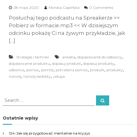
28 maja 2020
Monika Gapińska
0 Comments
Posłuchaj tego podcastu na Spreakerze >>
Pobierz w formacie mp3 << W dzisiejszym
odcinku pokażę Ci na żywym przykładzie, jak
[…]
,
,
Strategie i techniki
ankieta
dopasowanie do odbiorcy
,
,
,
dopasowanie produktu
dopasuj produkt
dopasuj produkty
,
,
,
,
,
,
odbiorca
pomoc
pomóż
potrzebna pomoc
produkt
produkty
,
,
rozwój
rozwój osobisty
usługa
S
S
e
e
a
a
r
c
r
Ostatnie wpisy
h
c
h
124-Jak się przygotować mentalnie na kryzys
f