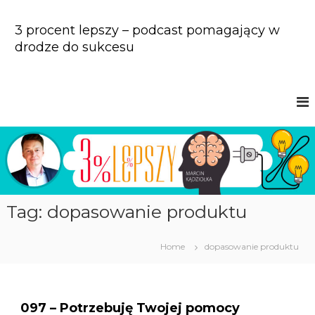
S
k
3 procent lepszy – podcast pomagający w
i
drodze do sukcesu
p
t
o
c
o
n
t
e
n
t
Tag: dopasowanie produktu
Home
dopasowanie produktu
097 – Potrzebuję Twojej pomocy