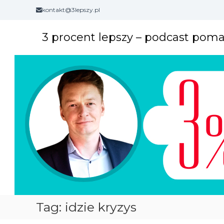
S
kontakt@3lepszy.pl
k
i
3 procent lepszy – podcast pom
p
t
o
c
o
n
t
e
n
t
Tag: idzie kryzys