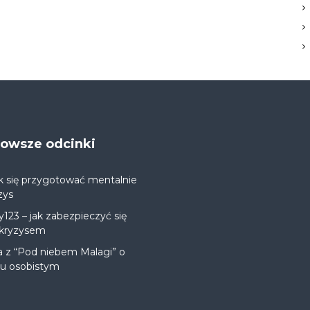
jnowsze odcinki
k się przygotować mentalnie
zys
y123 – jak zabezpieczyć się
 kryzysem
a z “Pod niebem Malagi” o
ju osobistym