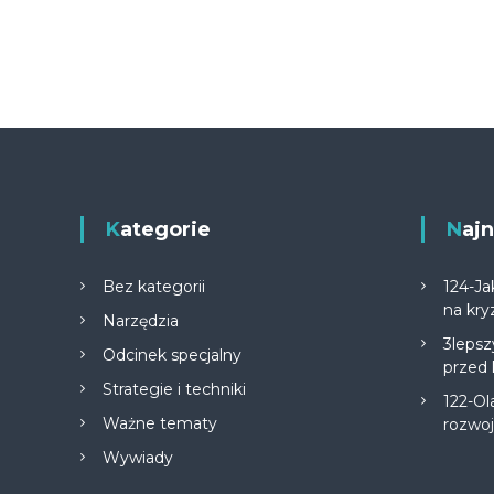
Kategorie
Na
Bez kategorii
124-Ja
na kry
Narzędzia
3lepsz
Odcinek specjalny
przed
Strategie i techniki
122-Ol
Ważne tematy
rozwo
Wywiady