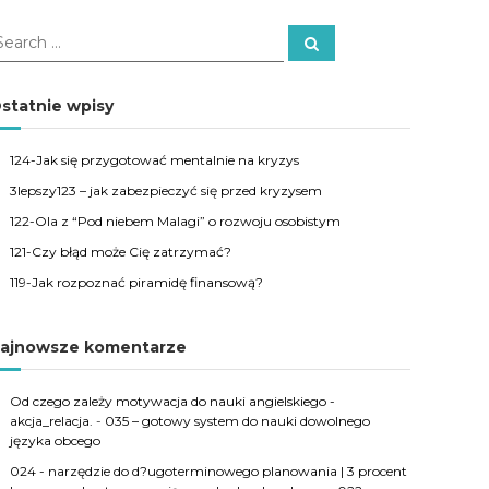
S
e
a
r
c
statnie wpisy
h
124-Jak się przygotować mentalnie na kryzys
3lepszy123 – jak zabezpieczyć się przed kryzysem
122-Ola z “Pod niebem Malagi” o rozwoju osobistym
121-Czy błąd może Cię zatrzymać?
119-Jak rozpoznać piramidę finansową?
ajnowsze komentarze
Od czego zależy motywacja do nauki angielskiego -
akcja_relacja.
-
035 – gotowy system do nauki dowolnego
języka obcego
024 - narzędzie do d?ugoterminowego planowania | 3 procent