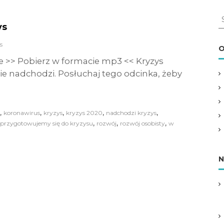
S
ys
e
a
s
r
O
c
e >> Pobierz w formacie mp3 << Kryzys
h
 nadchodzi. Posłuchaj tego odcinka, żeby
f
o
r
:
,
,
,
,
,
koronawirus
kryzys
kryzys 2020
nadchodzi kryzys
,
,
,
przygotowujemy się do kryzysu
rozwój
rozwój osobisty
w
N