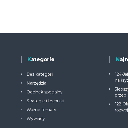
Kategorie
Na
Bez kategorii
124-Ja
na kry
Narzędzia
3lepsz
Odcinek specjalny
przed
Strategie i techniki
122-Ol
Ważne tematy
rozwo
Wywiady