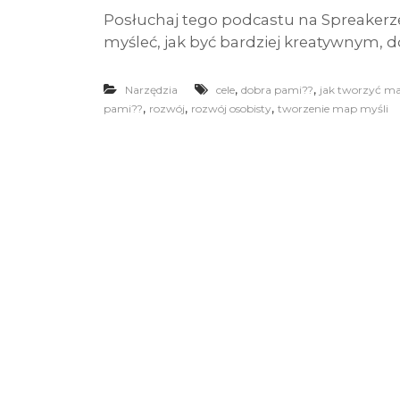
Posłuchaj tego podcastu na Spreakerze
myśleć, jak być bardziej kreatywnym, 
,
,
Narzędzia
cele
dobra pami??
jak tworzyć ma
,
,
,
pami??
rozwój
rozwój osobisty
tworzenie map myśli