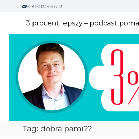
S
kontakt@3lepszy.pl
k
i
3 procent lepszy – podcast pom
p
t
o
c
o
n
t
e
n
t
Tag: dobra pami??