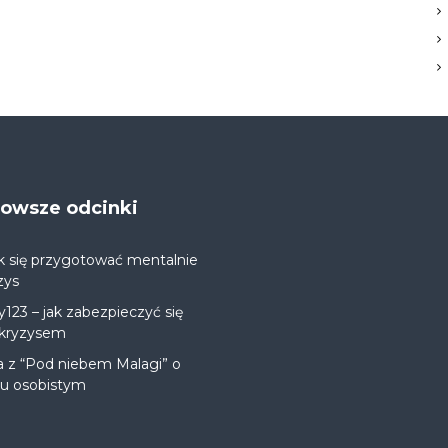
jnowsze odcinki
k się przygotować mentalnie
zys
y123 – jak zabezpieczyć się
 kryzysem
a z “Pod niebem Malagi” o
ju osobistym