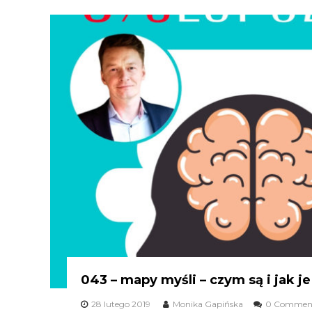
043 – mapy myśli – czym są i jak 
28 lutego 2019
Monika Gapińska
0 Commen