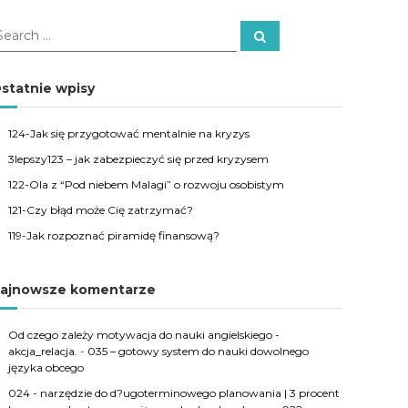
S
e
a
r
c
statnie wpisy
h
124-Jak się przygotować mentalnie na kryzys
3lepszy123 – jak zabezpieczyć się przed kryzysem
122-Ola z “Pod niebem Malagi” o rozwoju osobistym
121-Czy błąd może Cię zatrzymać?
119-Jak rozpoznać piramidę finansową?
ajnowsze komentarze
Od czego zależy motywacja do nauki angielskiego -
akcja_relacja.
-
035 – gotowy system do nauki dowolnego
języka obcego
024 - narzędzie do d?ugoterminowego planowania | 3 procent