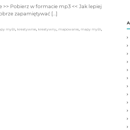
 >> Pobierz w formacie mp3 << Jak lepiej
dobrze zapamiętywać […]
A
,
,
,
,
,
py myśli
kreatywnie
kreatywny
mapowanie
mapy myśli