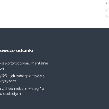
jnowsze odcinki
k się przygotować mentalnie
zys
y123 – jak zabezpieczyć się
 kryzysem
a z “Pod niebem Malagi” o
ju osobistym