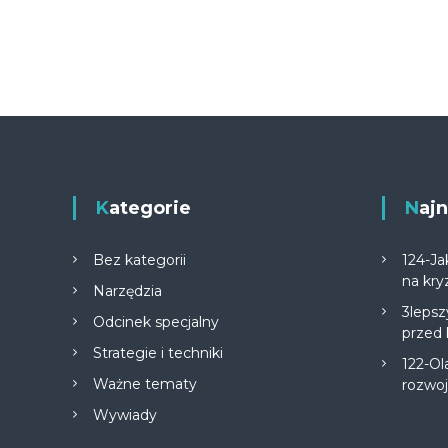
Kategorie
Na
Bez kategorii
124-Ja
na kry
Narzędzia
3lepsz
Odcinek specjalny
przed
Strategie i techniki
122-Ol
Ważne tematy
rozwo
Wywiady