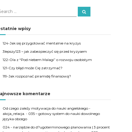
S
e
a
r
c
statnie wpisy
h
124-Jak się przygotować mentalnie na kryzys
3lepszy123 – jak zabezpieczyć się przed kryzysem
122-Ola z “Pod niebem Malagi” o rozwoju osobistym
121-Czy błąd może Cię zatrzymać?
119-Jak rozpoznać piramidę finansową?
ajnowsze komentarze
Od czego zależy motywacja do nauki angielskiego -
akcja_relacja.
-
035 – gotowy system do nauki dowolnego
języka obcego
024 - narzędzie do d?ugoterminowego planowania | 3 procent