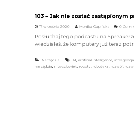
103 – Jak nie zostać zastąpionym 
17 września 2020
Monika Gapińska
0 Comm
Posłuchaj tego podcastu na Spreakerz
wiedziałeś, że komputery już teraz potra
,
,
Narzędzia
AI
artificial intelligence
inteligencja
,
,
,
,
,
narzędzia
nibyczłowiek
roboty
robotyka
rozwój
rozwó