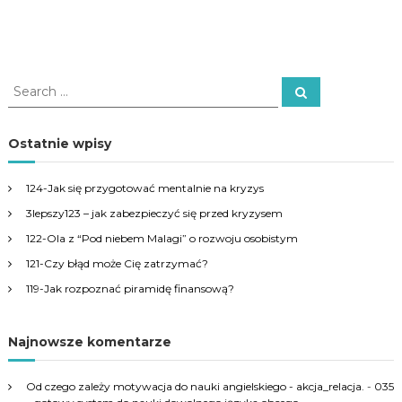
S
S
e
e
a
a
r
c
r
Ostatnie wpisy
h
c
h
124-Jak się przygotować mentalnie na kryzys
f
3lepszy123 – jak zabezpieczyć się przed kryzysem
o
r
122-Ola z “Pod niebem Malagi” o rozwoju osobistym
:
121-Czy błąd może Cię zatrzymać?
119-Jak rozpoznać piramidę finansową?
Najnowsze komentarze
Od czego zależy motywacja do nauki angielskiego - akcja_relacja.
-
035