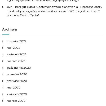
– gotowy system do nauki dowolnego języka obcego
024 - narzędzie do d?ugoterminowego planowania | 3 procent lepszy
- podcast pomagający w drodze do sukcesu
-
022 – co jest naprawd?
ważne w Twoim Życiu?
Archiwa
czerwiec 2022
maj 2022
kwiecień 2022
marzec 2022
październik 2020
wrzesień 2020
czerwiec 2020
maj 2020
kwiecień 2020
marzec 2020