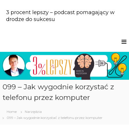
S
k
3 procent lepszy – podcast pomagający w
i
drodze do sukcesu
p
t
o
c
o
n
t
e
n
t
099 – Jak wygodnie korzystać z
telefonu przez komputer
Home
Narzędzia
099 – Jak wygodnie korzystać z telefonu przez komputer