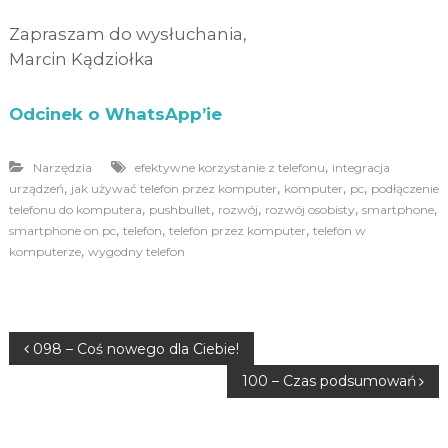
Zapraszam do wysłuchania,
Marcin Kądziołka
Odcinek o WhatsApp’ie
,
Narzędzia
efektywne korzystanie z telefonu
integracja
,
,
,
,
urządzeń
jak używać telefon przez komputer
komputer
pc
podłączenie
,
,
,
,
,
telefonu do komputera
pushbullet
rozwój
rozwój osobisty
smartphone
,
,
,
smartphone on pc
telefon
telefon przez komputer
telefon w
,
komputerze
wygodny telefon
N
098 – Coś nowego dla Ciebie!
100 – Czas podsumowań
a
w