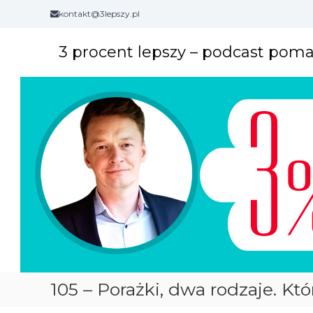
S
kontakt@3lepszy.pl
k
i
3 procent lepszy – podcast pom
p
t
o
c
o
n
t
e
n
t
105 – Porażki, dwa rodzaje. Któ