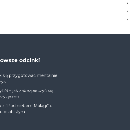
jnowsze odcinki
k się przygotować mentalnie
zys
y123 – jak zabezpieczyć się
 kryzysem
a z “Pod niebem Malagi” o
ju osobistym