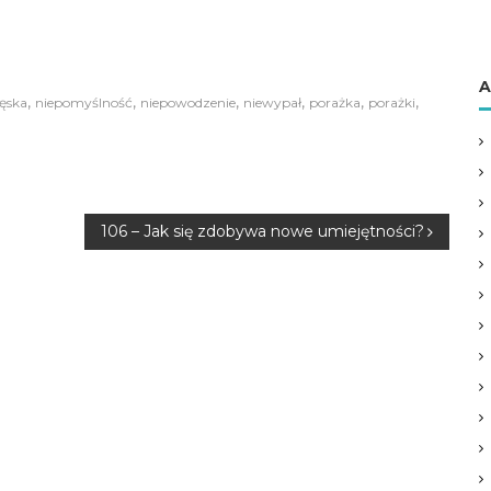
A
,
,
,
,
,
,
lęska
niepomyślność
niepowodzenie
niewypał
porażka
porażki
106 – Jak się zdobywa nowe umiejętności?