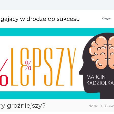
agający w drodze do sukcesu
Start
ry groźniejszy?
Home
Strate