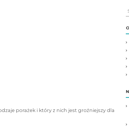
S
e
a
r
O
c
h
f
o
r
:
N
odzaje porażek i który z nich jest groźniejszy dla