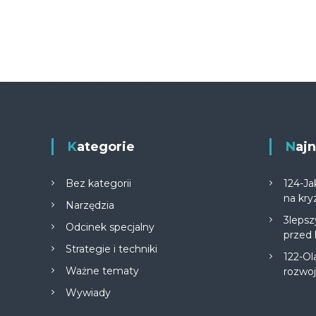
Kategorie
Na
Bez kategorii
124-Ja
na kry
Narzędzia
3lepsz
Odcinek specjalny
przed
Strategie i techniki
122-Ol
Ważne tematy
rozwo
Wywiady