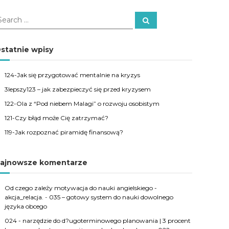
S
e
a
r
c
statnie wpisy
h
124-Jak się przygotować mentalnie na kryzys
3lepszy123 – jak zabezpieczyć się przed kryzysem
122-Ola z “Pod niebem Malagi” o rozwoju osobistym
121-Czy błąd może Cię zatrzymać?
119-Jak rozpoznać piramidę finansową?
ajnowsze komentarze
Od czego zależy motywacja do nauki angielskiego -
akcja_relacja.
-
035 – gotowy system do nauki dowolnego
języka obcego
024 - narzędzie do d?ugoterminowego planowania | 3 procent