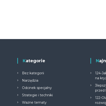
Kategorie
Na
Bez kategorii
124-Ja
na kry
Narzędzia
3lepsz
Odcinek specjalny
przed
Strategie i techniki
122-Ol
Ważne tematy
rozwo