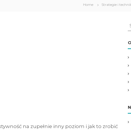
Home
Strategie i techni
S
e
a
r
O
c
h
f
o
r
:
N
tywność na zupełnie inny poziom i jak to zrobić