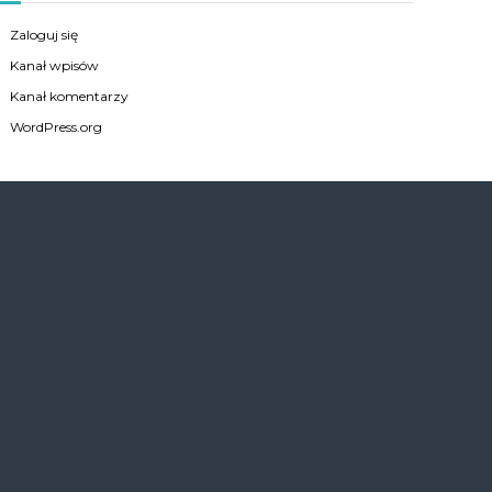
Zaloguj się
Kanał wpisów
Kanał komentarzy
WordPress.org