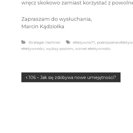
wręcz skokowo zamiast korzystać z powolne
Zapraszam do wysłuchania,
Marcin Kądziołka
,
Strategie i techniki
efektywno??
podnoszenie efektyw
,
,
efektywności
wyższy poziom
wzrost efektywności
N
106 – Jak się zdobywa nowe umiejętności?
a
w
i
g