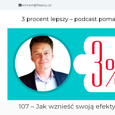
S
kontakt@3lepszy.pl
k
i
3 procent lepszy – podcast pom
p
t
o
c
o
n
t
e
n
t
107 – Jak wznieść swoją efek