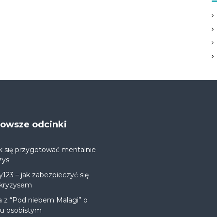
jnowsze odcinki
k się przygotować mentalnie
zys
y123 – jak zabezpieczyć się
 kryzysem
a z “Pod niebem Malagi” o
ju osobistym