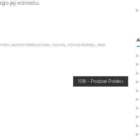
go jej wzrostu.
A
,
,
,
,
ności
poziom efektywności
rozwój
rozwój osobisty
skok
108 – Podział Polski