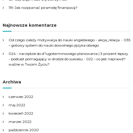
119-Jak rozpoznać piramidę finansową?
Najnowsze komentarze
Od czego zależy motywacja do nauki angielskiego - akcja_relacja.
-
035
– gotowy system do nauki dowolnego języka obcego
024 - narzędzie do d?ugoterminowego planowania | 3 procent lepszy
- podcast pomagający w drodze do sukcesu
-
022 – co jest naprawd?
ważne w Twoim Życiu?
Archiwa
czerwiec 2022
maj 2022
kwiecień 2022
marzec 2022
październik 2020