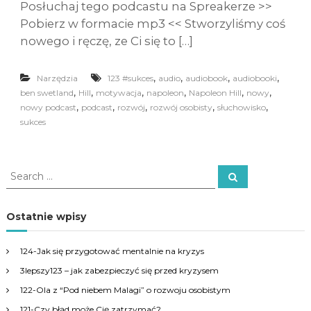
Posłuchaj tego podcastu na Spreakerze >>
Pobierz w formacie mp3 << Stworzyliśmy coś
nowego i ręczę, ze Ci się to […]
,
,
,
,
Narzędzia
123 #sukces
audio
audiobook
audiobooki
,
,
,
,
,
,
ben swetland
Hill
motywacja
napoleon
Napoleon Hill
nowy
,
,
,
,
,
nowy podcast
podcast
rozwój
rozwój osobisty
słuchowisko
sukces
S
S
e
e
a
a
r
c
r
Ostatnie wpisy
h
c
h
124-Jak się przygotować mentalnie na kryzys
f
3lepszy123 – jak zabezpieczyć się przed kryzysem
o
r
122-Ola z “Pod niebem Malagi” o rozwoju osobistym
:
121-Czy błąd może Cię zatrzymać?