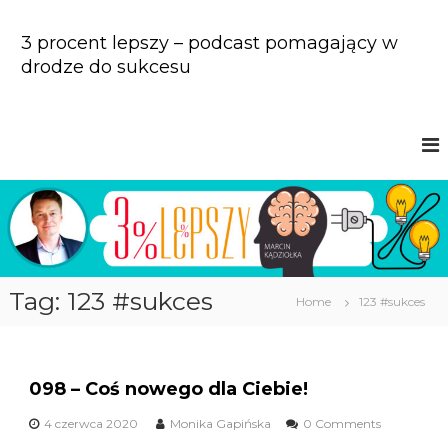
S
k
3 procent lepszy – podcast pomagający w
i
drodze do sukcesu
p
t
o
c
o
n
t
e
n
t
Tag: 123 #sukces
Home
123 #sukces
098 – Coś nowego dla Ciebie!
4 czerwca 2020
Monika Gapińska
0 Comments