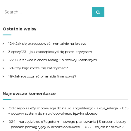
S
S
e
e
a
a
r
c
r
Ostatnie wpisy
h
c
h
124-Jak się przygotować mentalnie na kryzys
f
3lepszy123 – jak zabezpieczyć się przed kryzysem
o
r
122-Ola z “Pod niebem Malagi” o rozwoju osobistym
:
121-Czy błąd może Cię zatrzymać?
119-Jak rozpoznać piramidę finansową?
Najnowsze komentarze
Od czego zależy motywacja do nauki angielskiego - akcja_relacja.
-
035
– gotowy system do nauki dowolnego języka obcego
024 - narzędzie do d?ugoterminowego planowania | 3 procent lepszy
- podcast pomagający w drodze do sukcesu
-
022 – co jest naprawd?