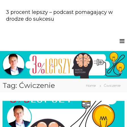
S
k
3 procent lepszy – podcast pomagający w
i
drodze do sukcesu
p
t
o
c
o
n
t
e
n
t
Tag: Ćwiczenie
Home
Ćwiczenie