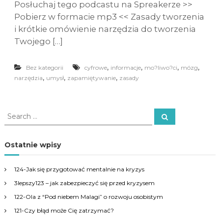
Posłuchaj tego podcastu na Spreakerze >>
Pobierz w formacie mp3 << Zasady tworzenia
i krótkie omówienie narzędzia do tworzenia
Twojego […]
,
,
,
,
Bez kategorii
cyfrowe
informacje
mo?liwo?ci
mózg
,
,
,
narzędzia
umysł
zapamiętywanie
zasady
S
S
e
e
a
a
r
c
r
Ostatnie wpisy
h
c
h
124-Jak się przygotować mentalnie na kryzys
f
3lepszy123 – jak zabezpieczyć się przed kryzysem
o
r
122-Ola z “Pod niebem Malagi” o rozwoju osobistym
:
121-Czy błąd może Cię zatrzymać?