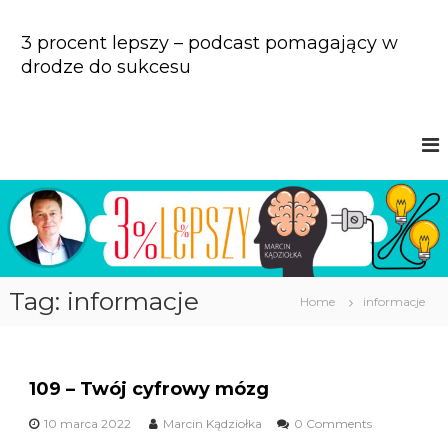
S
k
3 procent lepszy – podcast pomagający w
i
drodze do sukcesu
p
t
o
c
o
n
t
e
n
t
Tag: informacje
Home
informacje
109 – Twój cyfrowy mózg
10 marca 2022
Marcin Kądziołka
0 Comments