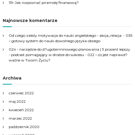
119-Jak rozpoznać piramidę finansową?
Najnowsze komentarze
Od czego zależy motywacja do nauki angielskiego - akcja_relacja.
-
035
– gotowy system do nauki dowolnego języka obcego
024 - narzędzie do d?ugoterminowego planowania | 3 procent lepszy
- podcast pomagający w drodze do sukcesu
-
022 – co jest naprawd?
ważne w Twoim Życiu?
Archiwa
czerwiec 2022
maj 2022
kwiecień 2022
marzec 2022
październik 2020