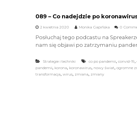
089 – Co nadejdzie po koronawirusi
2 kwietnia 2020
Monika Gapińska
0 Comme
Posłuchaj tego podcastu na Spreakerze
nam się objawi po zatrzymaniu pandem
,
,
Strategie i techniki
co po pandemii
convid-19
,
,
,
,
pandemii
korona
koronawirus
nowy świat
ogromne z
,
,
,
transformacja
wirus
zmiana
zmiany