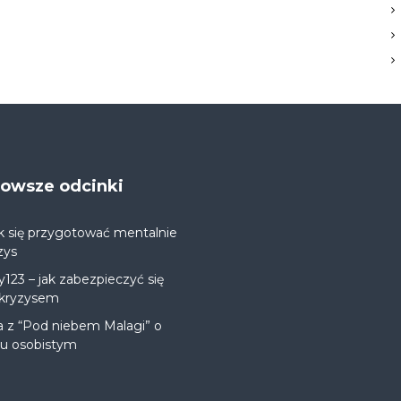
jnowsze odcinki
k się przygotować mentalnie
zys
y123 – jak zabezpieczyć się
 kryzysem
a z “Pod niebem Malagi” o
ju osobistym