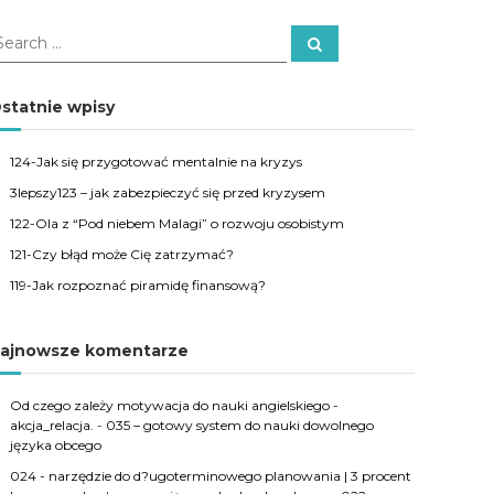
S
e
a
r
c
statnie wpisy
h
124-Jak się przygotować mentalnie na kryzys
3lepszy123 – jak zabezpieczyć się przed kryzysem
122-Ola z “Pod niebem Malagi” o rozwoju osobistym
121-Czy błąd może Cię zatrzymać?
119-Jak rozpoznać piramidę finansową?
ajnowsze komentarze
Od czego zależy motywacja do nauki angielskiego -
akcja_relacja.
-
035 – gotowy system do nauki dowolnego
języka obcego
024 - narzędzie do d?ugoterminowego planowania | 3 procent