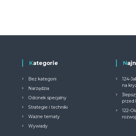
Kategorie
Na
Bez kategorii
124-Ja
na kry
Narzędzia
3lepsz
Odcinek specjalny
przed
Strategie i techniki
122-Ol
Ważne tematy
rozwo
Wywiady