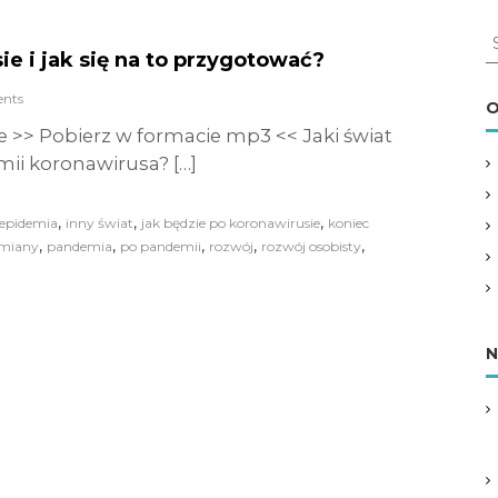
S
e i jak się na to przygotować?
e
a
nts
r
O
c
 >> Pobierz w formacie mp3 << Jaki świat
h
ii koronawirusa? […]
f
o
r
,
,
,
epidemia
inny świat
jak będzie po koronawirusie
koniec
:
,
,
,
,
,
miany
pandemia
po pandemii
rozwój
rozwój osobisty
N