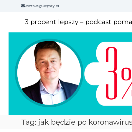
S
kontakt@3lepszy.pl
k
i
3 procent lepszy – podcast pom
p
t
o
c
o
n
t
e
n
t
Tag: jak będzie po koronawirus