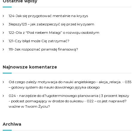
r
Ostatnie wpisy
h
c
h
124-Jak się przygotować mentalnie na kryzys
f
3lepszy123 – jak zabezpieczyć się przed kryzysem
o
r
122-Ola z “Pod niebem Malagi” o rozwoju osobistym
:
121-Czy błąd może Cię zatrzymać?
119-Jak rozpoznać piramidę finansową?
Najnowsze komentarze
Od czego zależy motywacja do nauki angielskiego - akcja_relacja.
-
035
– gotowy system do nauki dowolnego języka obcego
024 - narzędzie do d?ugoterminowego planowania | 3 procent lepszy
- podcast pomagający w drodze do sukcesu
-
022 – co jest naprawd?
ważne w Twoim Życiu?
Archiwa