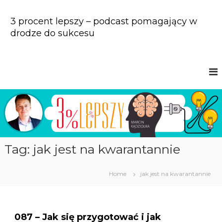
S
k
3 procent lepszy – podcast pomagający w
i
drodze do sukcesu
p
t
o
c
o
n
t
e
n
t
Tag: jak jest na kwarantannie
Home
jak jest na kwarantannie
087 – Jak się przygotować i jak