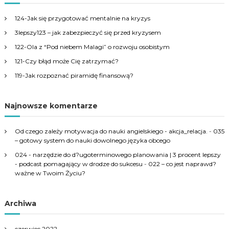
c
h
124-Jak się przygotować mentalnie na kryzys
f
3lepszy123 – jak zabezpieczyć się przed kryzysem
o
r
122-Ola z “Pod niebem Malagi” o rozwoju osobistym
:
121-Czy błąd może Cię zatrzymać?
119-Jak rozpoznać piramidę finansową?
Najnowsze komentarze
Od czego zależy motywacja do nauki angielskiego - akcja_relacja.
-
035
– gotowy system do nauki dowolnego języka obcego
024 - narzędzie do d?ugoterminowego planowania | 3 procent lepszy
- podcast pomagający w drodze do sukcesu
-
022 – co jest naprawd?
ważne w Twoim Życiu?
Archiwa
czerwiec 2022