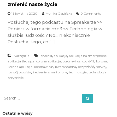
zmienić nasze życie
16 kwietnia 2020
Monika Gapińska
0 Comments
Posłuchaj tego podcastu na Spreakerze >>
Pobierz w formacie mp3 << Technologia w
służbie ludzkości? No… niekoniecznie.
Posłuchaj tego, co […]
,
,
,
Narzędzia
android
aplikacja
aplikacja na smartphone
,
,
,
,
,
aplikacja śledząca
corona aplikacja
coronavirus
covid-19
korona
,
,
,
,
,
korona aplikacja
koronawirus
kwarantanna
przyszłość
rozwój
,
,
,
,
rozwój osobisty
śledzenie
smartphone
technologia
technologia
przyszłości
S
S
e
e
a
a
r
c
r
Ostatnie wpisy
h