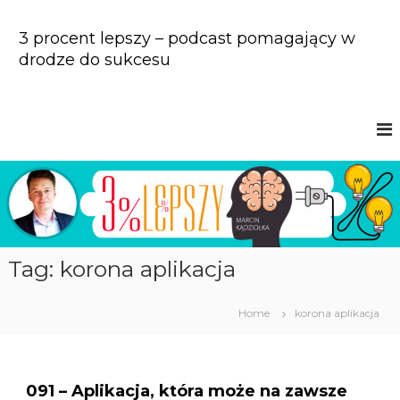
S
k
3 procent lepszy – podcast pomagający w
i
drodze do sukcesu
p
t
o
c
o
n
t
e
n
t
Tag: korona aplikacja
Home
korona aplikacja
091 – Aplikacja, która może na zawsze