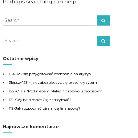
Perhaps searching can help.
S
S
e
e
a
a
r
c
r
S
h
S
c
e
e
a
h
a
r
c
f
r
Ostatnie wpisy
h
o
c
r
h
124-Jak się przygotować mentalnie na kryzys
:
f
3lepszy123 – jak zabezpieczyć się przed kryzysem
o
r
122-Ola z “Pod niebem Malagi” o rozwoju osobistym
:
121-Czy błąd może Cię zatrzymać?
119-Jak rozpoznać piramidę finansową?
Najnowsze komentarze