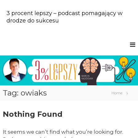
S
k
3 procent lepszy – podcast pomagający w
i
drodze do sukcesu
p
t
o
c
o
n
t
e
n
t
Tag: owiaks
Home
Nothing Found
It seems we can’t find what you’re looking for.