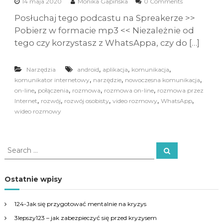
14 maja 2020
Monika Gapińska
0 Comments
Posłuchaj tego podcastu na Spreakerze >>
Pobierz w formacie mp3 << Niezależnie od
tego czy korzystasz z WhatsAppa, czy do […]
,
,
,
Narzędzia
android
aplikacja
komunikacja
,
,
,
komunikator internetowy
narzędzie
nowoczesna komunikacja
,
,
,
,
on-line
połączenia
rozmowa
rozmowa on-line
rozmowa przez
,
,
,
,
,
Internet
rozwój
rozwój osobisty
video rozmowy
WhatsApp
wideo rozmowy
S
S
e
e
a
a
r
c
r
Ostatnie wpisy
h
c
h
124-Jak się przygotować mentalnie na kryzys
f
3lepszy123 – jak zabezpieczyć się przed kryzysem
o