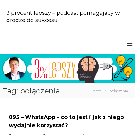
S
k
3 procent lepszy – podcast pomagający w
i
drodze do sukcesu
p
t
o
c
o
n
t
e
n
t
Tag: połączenia
Home
połączenia
095 – WhatsApp – co to jest i jak z niego
wydajnie korzystać?