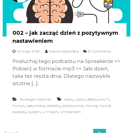
002 – jak zacząć dzień z pozytywnym
nastawieniem
10 maja 2018
Marcin Kądziołka
8 Comments
Posłuchaj tego podcastu na Spreakerze >>
Pobierz w formacie mp3 << Jaki dzień,
taka też reszta dnia. Dlatego niezwykle
istotne […]
,
,
,
Strategie i techniki
dobry
dzie?
efektywno??
,
,
,
,
,
humor
optymista
osobisty
pozytywnie
rozwój
rozwój
,
,
,
osobisty
system
u?miech
u?miechem
S