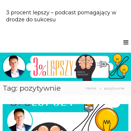
S
k
3 procent lepszy – podcast pomagający w
i
drodze do sukcesu
p
t
o
c
o
n
t
e
n
t
Tag: pozytywnie
Home
pozytywnie