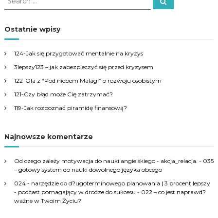
S
e
e
a
a
r
c
r
Ostatnie wpisy
h
c
h
124-Jak się przygotować mentalnie na kryzys
f
3lepszy123 – jak zabezpieczyć się przed kryzysem
o
r
122-Ola z “Pod niebem Malagi” o rozwoju osobistym
:
121-Czy błąd może Cię zatrzymać?
119-Jak rozpoznać piramidę finansową?
Najnowsze komentarze
Od czego zależy motywacja do nauki angielskiego - akcja_relacja.
-
035
– gotowy system do nauki dowolnego języka obcego
024 - narzędzie do d?ugoterminowego planowania | 3 procent lepszy
- podcast pomagający w drodze do sukcesu
-
022 – co jest naprawd?
ważne w Twoim Życiu?