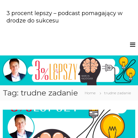
S
k
3 procent lepszy – podcast pomagający w
i
drodze do sukcesu
p
t
o
c
o
n
t
e
n
t
Tag: trudne zadanie
Home
trudne zadanie