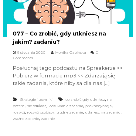
077 – Co zrobić, gdy utkniesz na
jakim? zadaniu?
9 stycznia 2020
Monika Gapińska
0
Comments
Posłuchaj tego podcastu na Spreakerze >>
Pobierz w formacie mp3 << Zdarzają się
takie zadania, które niby są dla nas […]
,
Strategie i techniki
co zrobić gdy utkniesz
na
,
,
,
,
potem
nie odkładaj
odsuwanie zadania
prokrastynacja
,
,
,
,
rozwój
rozwój osobisty
trudne zadanie
utkniesz na zadaniu
,
ważne zadanie
zadanie