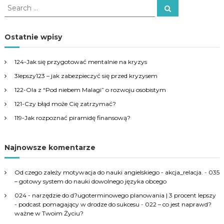
S
S
e
e
a
a
r
c
r
Ostatnie wpisy
h
c
h
124-Jak się przygotować mentalnie na kryzys
f
3lepszy123 – jak zabezpieczyć się przed kryzysem
o
r
122-Ola z “Pod niebem Malagi” o rozwoju osobistym
:
121-Czy błąd może Cię zatrzymać?
119-Jak rozpoznać piramidę finansową?
Najnowsze komentarze
Od czego zależy motywacja do nauki angielskiego - akcja_relacja.
-
035
– gotowy system do nauki dowolnego języka obcego
024 - narzędzie do d?ugoterminowego planowania | 3 procent lepszy
- podcast pomagający w drodze do sukcesu
-
022 – co jest naprawd?
ważne w Twoim Życiu?